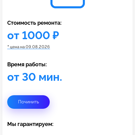
c 10:00 до 21:00
Стоимость ремонта:
Связаться с нами
от 1000 ₽
*
цена на
09.08.2026
Время работы:
от 30 мин.
Починить
Мы гарантируем: