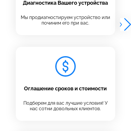
Диагностика Вашего устройства
Выберите адрес сервиса, в который хотите
Выберите адрес сервиса, в который хотите
позвонить
позвонить
Мы продиагностируем устройство или
починим его при вас.
8 Красноармейская, 18
8 Красноармейская, 18
+7 (812) 409-39-75
Оглашение сроков и стоимости
Подберем для вас лучшие условия! У
нас сотни довольных клиентов.