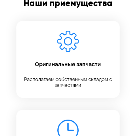
Наши приемущества
Заполните все необходимые поля
Введите имя
Отправить
Введите телефон
Оригинальные запчасти
Располагаем собственным складом с
запчастями
Введите номер договора
Напишите свой отзыв