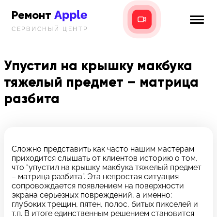
Apple
Ремонт
СЕРВИСНЫЙ ЦЕНТР
iPhone
Главная
iPad
Упустил на крышку макбука
Новости
тяжелый предмет – матрица
MacBook
i-info
разбита
iMac
Контакты
Mac mini
Сложно представить как часто нашим мастерам
Телефон:
приходится слышать от клиентов историю о том,
+7 (812) 409-39-75
что “упустил на крышку макбука тяжелый предмет
– матрица разбита”. Эта непростая ситуация
Адрес:
сопровождается появлением на поверхности
8 Красноармейская, 18
экрана серьезных повреждений, а именно:
глубоких трещин, пятен, полос, битых пикселей и
Режим работы:
т.п. В итоге единственным решением становится