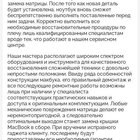
c 10:00 до 21:00
замена матрицы. После того как новая деталь
будет установлена, ноутбук вновь сможет
беспрепятственно выполнять поставленные перед
ним задачи. Корректно выполнить все
Связаться с нами
необходимые восстановительные процедуры по
плечу лишь квалифицированным специалистам
вроде тех, что работают в нашем сервисном
центре.
Наши мастера располагают широким спектром
Задать вопрос
Оставьте свой
оборудования и инструмента для качественного
восстановления сложнейшей техники с довольно
*бесплатно
отзыв
непростыми поломками. Ввиду ряда особенностей
конструкции макбука, его правильный демонтаж и
все последующие ремонтные работы возможны
Заполните форму обратной
лишь при наличии у специалиста
связи и ждите звонка:
соответствующих практических навыков и
доступа к оригинальным комплектующим. Любые
Заполните все необходимые поля
механические повреждения матрицы делают ее
неремонтопригодной, а следовательно
Введите имя
оптимальным выходом станет замена крышки
MacBook в сборе. При вручении исправного
гаджета клиенту, последнему будут
предоставлены все необходимые гарантии.