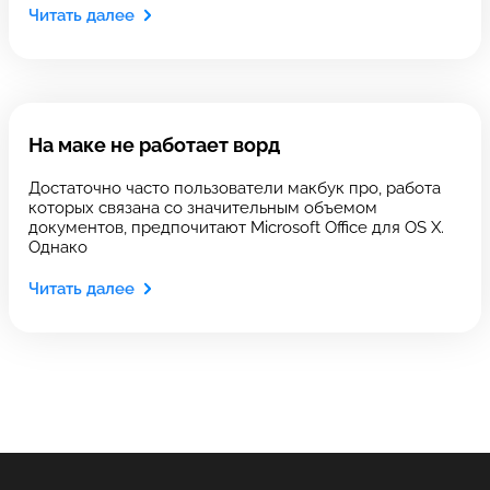
Читать далее
Оставить свой отзыв
Выберите сервис
Выберите сервис
Выберите адрес сервиса, в который хотите
Выберите адрес сервиса, в который хотите
На маке не работает ворд
позвонить
позвонить
Достаточно часто пользователи макбук про, работа
которых связана со значительным объемом
документов, предпочитают Microsoft Office для OS X.
Однако
8 Красноармейская, 18
Читать далее
8 Красноармейская, 18
+7 (812) 409-39-75