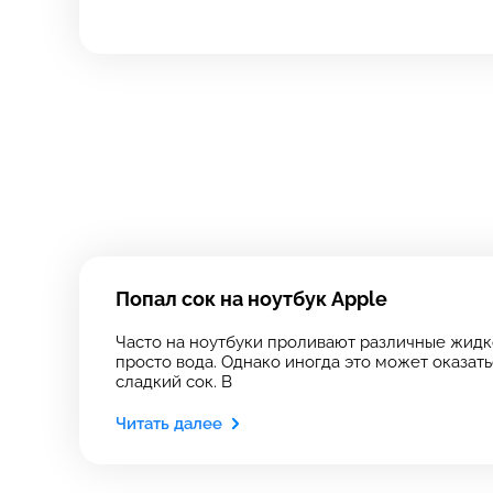
Зап
свя
Выберите
Выберите
Выберите адрес с
Выберите адрес с
Попал сок на ноутбук Apple
Часто на ноутбуки проливают различные жидко
просто вода. Однако иногда это может оказать
сладкий сок. В
Читать далее
8 Красноа
8 Красноа
+7 (812) 409-
Технологический
Технологический