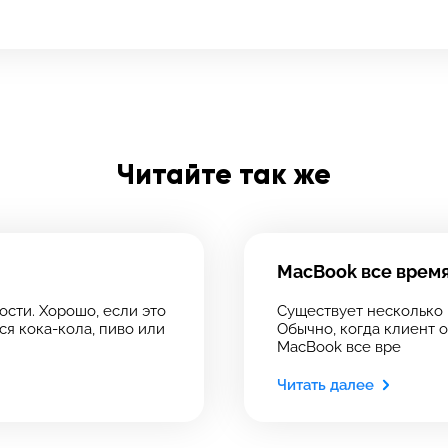
олните форму обратной
зи и ждите звонка:
Заполните все необходимые поля
Введите имя
Читайте так же
 сервис
Введите телефон
 сервис
Отправить
ервиса, в который хотите позвонить
ервиса, в который хотите позвонить
MacBook все врем
сти. Хорошо, если это
Существует несколько 
Введите номер договора
ся кока-кола, пиво или
Обычно, когда клиент о
MacBook все вре
Читать далее
рмейская, 18
рмейская, 18
Напишите свой отзыв
39-75
 инс-т
 инс-т