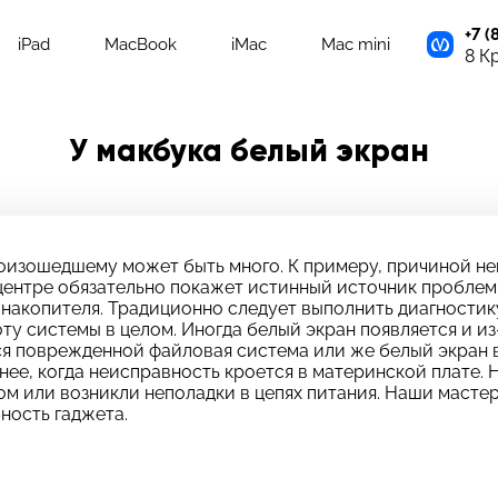
+7 (
iPad
MacBook
iMac
Mac mini
8 К
У макбука белый экран
роизошедшему может быть много. К примеру, причиной н
центре обязательно покажет истинный источник пробле
 накопителя. Традиционно следует выполнить диагностик
у системы в целом. Иногда белый экран появляется и из
тся поврежденной файловая система или же белый экран 
знее, когда неисправность кроется в материнской плате
м или возникли неполадки в цепях питания. Наши мастер
ность гаджета.
адать вопрос
тавьте свой отзыв
платно