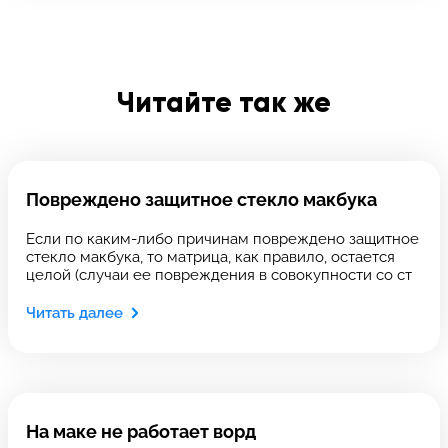
Отправить
Введите телефон
Читайте так же
Введите номер договора
Повреждено защитное стекло макбука
Напишите свой отзыв
Если по каким-либо причинам повреждено защитное
стекло макбука, то матрица, как правило, остается
целой (случаи ее повреждения в совокупности со ст
Читать далее
На маке не работает ворд