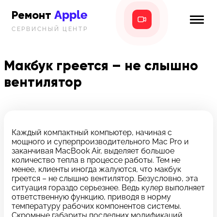
Apple
Ремонт
СЕРВИСНЫЙ ЦЕНТР
iPhone
Главная
iPad
Макбук греется – не слышно
Новости
вентилятор
MacBook
i-info
iMac
Контакты
Mac mini
Каждый компактный компьютер, начиная с
мощного и суперпроизводительного Mac Pro и
Телефон:
заканчивая MacBook Air, выделяет большое
+7 (812) 409-39-75
количество тепла в процессе работы. Тем не
менее, клиенты иногда жалуются, что макбук
греется – не слышно вентилятор. Безусловно, эта
Адрес:
ситуация гораздо серьезнее. Ведь кулер выполняет
8 Красноармейская, 18
ответственную функцию, приводя в норму
температуру рабочих компонентов системы.
Режим работы:
Скромные габариты последних модификаций