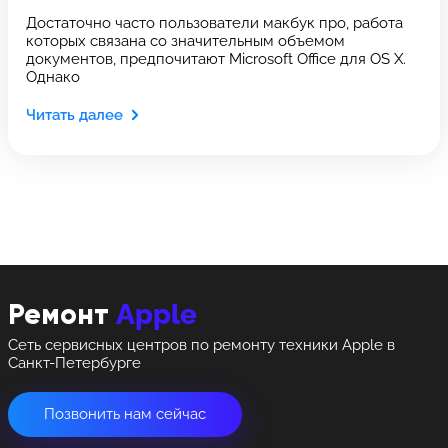
Выберите сервис
Выберите сервис
Оставить свой отзыв
Достаточно часто пользователи макбук про, работа
которых связана со значительным объемом
Выберите адрес сервиса, в который хотите
Выберите адрес сервиса, в который хотите
документов, предпочитают Microsoft Office для OS X.
позвонить
позвонить
Однако
Читать далее
8 Красноармейская, 18
8 Красноармейская, 18
+7 (812) 409-39-75
Apple
Ремонт
Сеть сервисных центров по ремонту техники Apple в
Санкт-Петербурге
Позвонить нам сейчас