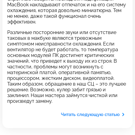
c 10:00 до 21:00
MacBook накладывают отпечаток и на его систему
охлаждения, которая довольно миниатюрна. Тем
не менее, даже такой функционал очень
эффективен.
Связаться с нами
Различные посторонние звуки или отсутствие
таковых в макбуке являются тревожным
симптомом неисправности охлаждения. Если
вентилятор не будет работать, то температура
Задать вопрос
Оставьте свой
основных модулей ПК достигнет критических
*бесплатно
отзыв
значений, что приведет к выходу их из строя. В
частности, проблемы могут возникнуть с
материнской платой, оперативной памятью,
Заполните форму обратной
процессором, жестким диском, видеоплатой.
связи и ждите звонка:
Таким образом, обращение в наш СЦ – это лучшее
решение. Возможно, кулер забит грязью и
Заполните все необходимые поля
заклинил. Наши мастера займутся чисткой или
произведут замену.
Введите имя
Читать следующую статью