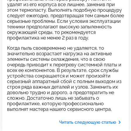
c 10:00 до 21:00
удалят из его корпуса все лишнее, заменив при
этом термопасту. Выполнять подобную процедуру
следует ежегодно, предотвращая тем самым более
серьезные проблемы. Если условия эксплуатации
Связаться с нами
техники предполагают высокую запыленность
окружающей среды, то рекомендуется
профилактика не менее 2 раз в году.
Когда пыль своевременно не удаляется, то
Задать вопрос
Оставьте свой
значительно возрастает нагрузка на активные
элементы системы охлаждения, что в свою
*бесплатно
отзыв
очередь приводит к перегреву системной платы и
всех ее компонентов. В результате, срок службы
Заполните форму обратной
устройства сокращается и может произойти
связи и ждите звонка:
серьезный аппаратный сбой с полным выходом из
строя ряда важных деталей и узлов. Заменить их
Заполните все необходимые поля
довольно трудно и дорого, а предотвратить не
сложно. Достаточно лишь не забывать о
профилактике, которую профессионально
Введите имя
выполнят мастера нашего сервисного центра.
Читать следующую статью