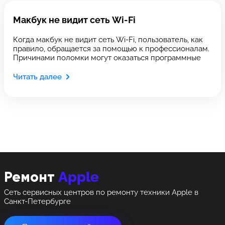
Выберите сервис
Выберите сервис
Оставить свой отзыв
Макбук не видит сеть Wi-Fi
Выберите адрес сервиса, в который хотите
Выберите адрес сервиса, в который хотите
Когда макбук не видит сеть Wi-Fi, пользователь, как
позвонить
позвонить
правило, обращается за помощью к профессионалам.
Причинами поломки могут оказаться программные
Читать далее
8 Красноармейская, 18
8 Красноармейская, 18
+7 (812) 409-39-75
Apple
Ремонт
Сеть сервисных центров по ремонту техники Apple в
Санкт-Петербурге