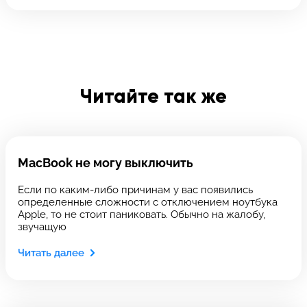
Отправить
Введите телефон
Читайте так же
Введите номер договора
MacBook не могу выключить
Напишите свой отзыв
Если по каким-либо причинам у вас появились
определенные сложности с отключением ноутбука
Apple, то не стоит паниковать. Обычно на жалобу,
звучащую
Читать далее