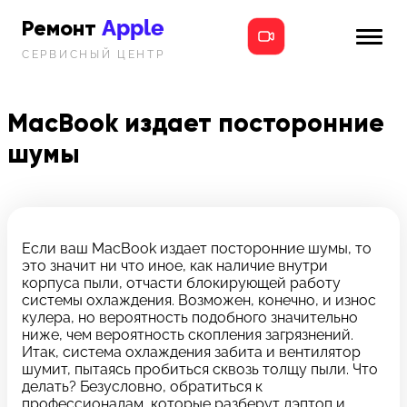
Apple
Ремонт
СЕРВИСНЫЙ ЦЕНТР
iPhone
Главная
iPad
MacBook издает посторонние
Новости
шумы
MacBook
i-info
iMac
Контакты
Mac mini
Если ваш MacBook издает посторонние шумы, то
это значит ни что иное, как наличие внутри
Телефон:
корпуса пыли, отчасти блокирующей работу
+7 (812) 409-39-75
системы охлаждения. Возможен, конечно, и износ
кулера, но вероятность подобного значительно
ниже, чем вероятность скопления загрязнений.
Адрес:
Итак, система охлаждения забита и вентилятор
8 Красноармейская, 18
шумит, пытаясь пробиться сквозь толщу пыли. Что
делать? Безусловно, обратиться к
Режим работы:
профессионалам, которые разберут лэптоп и