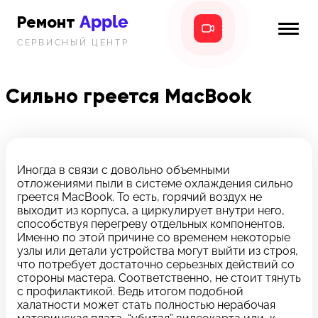
Apple
Ремонт
СЕРВИСНЫЙ ЦЕНТР
iPhone
Главная
iPad
Cильно греется MacBook
Новости
MacBook
i-info
iMac
Контакты
Иногда в связи с довольно объемными
отложениями пыли в системе охлаждения сильно
Mac mini
греется MacBook. То есть, горячий воздух не
выходит из корпуса, а циркулирует внутри него,
Телефон:
способствуя перегреву отдельных компонентов.
+7 (812) 409-39-75
Именно по этой причине со временем некоторые
узлы или детали устройства могут выйти из строя,
что потребует достаточно серьезных действий со
Адрес:
стороны мастера. Соответственно, не стоит тянуть
8 Красноармейская, 18
с профилактикой. Ведь итогом подобной
халатности может стать полностью нерабочая
Режим работы: