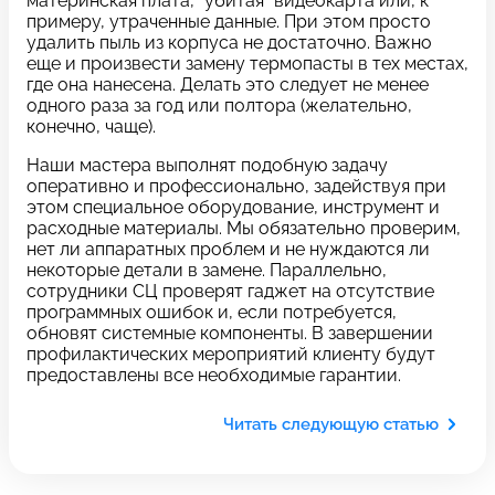
материнская плата, “убитая” видеокарта или, к
c 10:00 до 21:00
примеру, утраченные данные. При этом просто
удалить пыль из корпуса не достаточно. Важно
еще и произвести замену термопасты в тех местах,
где она нанесена. Делать это следует не менее
Связаться с нами
одного раза за год или полтора (желательно,
конечно, чаще).
Наши мастера выполнят подобную задачу
Задать вопрос
Оставьте свой
оперативно и профессионально, задействуя при
этом специальное оборудование, инструмент и
*бесплатно
отзыв
расходные материалы. Мы обязательно проверим,
нет ли аппаратных проблем и не нуждаются ли
некоторые детали в замене. Параллельно,
Заполните форму обратной
сотрудники СЦ проверят гаджет на отсутствие
связи и ждите звонка:
программных ошибок и, если потребуется,
обновят системные компоненты. В завершении
Заполните все необходимые поля
профилактических мероприятий клиенту будут
предоставлены все необходимые гарантии.
Введите имя
Читать следующую статью