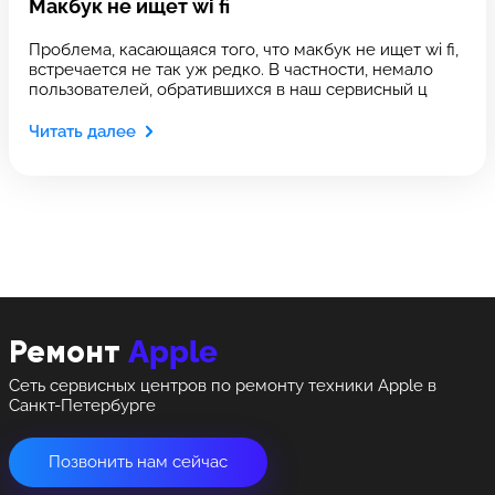
Выберите сервис
Макбук не ищет wi fi
Выберите сервис
Оставить свой отзыв
Проблема, касающаяся того, что макбук не ищет wi fi,
Выберите адрес сервиса, в который хотите
Выберите адрес сервиса, в который хотите
встречается не так уж редко. В частности, немало
позвонить
позвонить
пользователей, обратившихся в наш сервисный ц
Читать далее
8 Красноармейская, 18
8 Красноармейская, 18
+7 (812) 409-39-75
Apple
Ремонт
Сеть сервисных центров по ремонту техники Apple в
Санкт-Петербурге
Позвонить нам сейчас