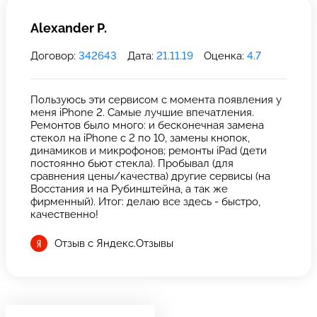
Alexander P.
Договор:
342643
Дата:
21.11.19
Оценка:
4.7
Пользуюсь эти сервисом с момента появления у
меня iPhone 2. Самые лучшие впечатления.
Ремонтов было много: и бесконечная замена
стекол на iPhone с 2 по 10, замены кнопок,
динамиков и микрофонов; ремонты iPad (дети
постоянно бьют стекла). Пробывал (для
сравнения цены/качества) другие сервисы (на
Восстания и на Рубинштейна, а так же
фирменный). Итог: делаю все здесь - быстро,
качественно!
Отзыв с Яндекс.Отзывы