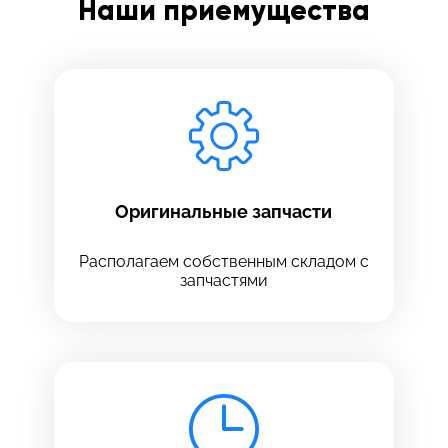
Наши приемущества
Заполните все необходимые поля
Введите имя
Отправить
Введите телефон
Оригинальные запчасти
Располагаем собственным складом с
запчастями
Введите номер договора
Напишите свой отзыв