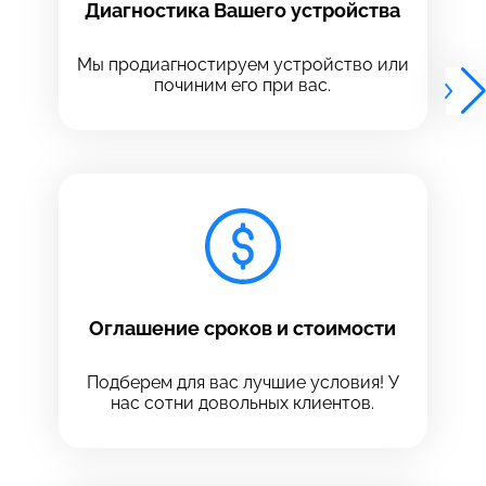
Диагностика Вашего устройства
Выберите адрес сервиса, в который хотите
Выберите адрес сервиса, в который хотите
позвонить
позвонить
Мы продиагностируем устройство или
починим его при вас.
8 Красноармейская, 18
8 Красноармейская, 18
+7 (812) 409-39-75
Оглашение сроков и стоимости
Подберем для вас лучшие условия! У
нас сотни довольных клиентов.