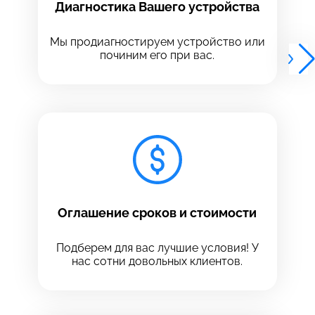
Диагностика Вашего устройства
Выберите адрес сервиса, в который хотите
Выберите адрес сервиса, в который хотите
позвонить
позвонить
Мы продиагностируем устройство или
починим его при вас.
8 Красноармейская, 18
8 Красноармейская, 18
+7 (812) 409-39-75
Оглашение сроков и стоимости
Подберем для вас лучшие условия! У
нас сотни довольных клиентов.