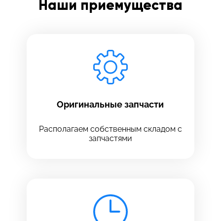
Наши приемущества
Заполните все необходимые поля
Введите имя
Отправить
Введите телефон
Оригинальные запчасти
Располагаем собственным складом с
запчастями
Введите номер договора
Напишите свой отзыв