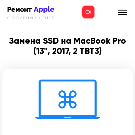
Apple
Ремонт
СЕРВИСНЫЙ ЦЕНТР
iPhone
Главная
iPad
Замена SSD на MacBook Pro
Новости
(13'', 2017, 2 TBT3)
MacBook
i-info
iMac
Контакты
Mac mini
Телефон:
+7 (812) 409-39-75
Адрес:
8 Красноармейская, 18
Режим работы: