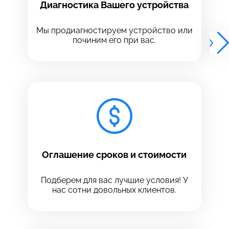
Диагностика Вашего устройства
Выберите адрес сервиса, в который хотите
Выберите адрес сервиса, в который хотите
позвонить
позвонить
Мы продиагностируем устройство или
починим его при вас.
8 Красноармейская, 18
8 Красноармейская, 18
+7 (812) 409-39-75
Оглашение сроков и стоимости
Подберем для вас лучшие условия! У
нас сотни довольных клиентов.