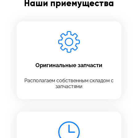
Наши приемущества
Заполните все необходимые поля
Введите имя
Отправить
Введите телефон
Оригинальные запчасти
Располагаем собственным складом с
запчастями
Введите номер договора
Напишите свой отзыв