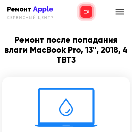
Apple
Ремонт
СЕРВИСНЫЙ ЦЕНТР
iPhone
Главная
iPad
Ремонт после попадания
Новости
влаги MacBook Pro, 13'', 2018, 4
MacBook
i-info
TBT3
iMac
Контакты
Mac mini
Телефон:
+7 (812) 409-39-75
Адрес:
8 Красноармейская, 18
Режим работы: