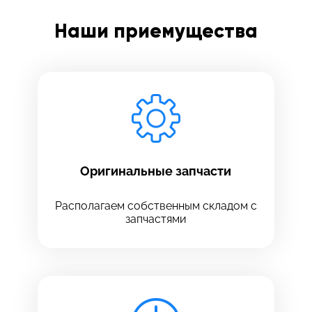
Заполните все необходимые поля
Наши приемущества
Введите имя
Отправить
Введите телефон
Оригинальные запчасти
Введите номер договора
Располагаем собственным складом с
запчастями
Напишите свой отзыв