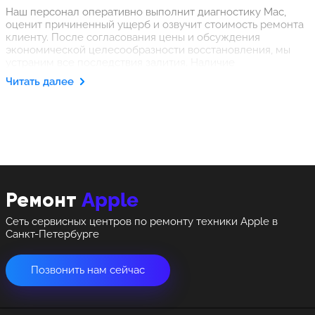
Наш персонал оперативно выполнит диагностику Mac,
оценит причиненный ущерб и озвучит стоимость ремонта
клиенту. После согласования цены и обсуждения
экономической целесообразности восстановления, мы
устраним все последствия залития. Наличие
необходимого инструмента, измерительной аппаратуры и
Читать далее
запчастей от оригинального производителя позволяет не
только предельно минимизировать сроки проведения
восстановительных мероприятий, но и гарантировать
бесперебойное функционирование Макбука при
последующей эксплуатации.
Apple
Ремонт
Сеть сервисных центров по ремонту техники Apple в
Санкт-Петербурге
Позвонить нам сейчас