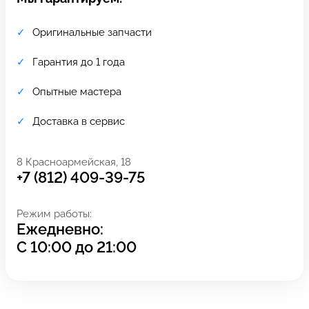
Оригинальные запчасти
Гарантия до 1 года
Опытные мастера
Доставка в сервис
8 Красноармейская, 18
+7 (812) 409-39-75
Режим работы:
Задать вопрос
Оставьте свой
Ежедневно:
*бесплатно
С
10:00
до
21:00
отзыв
Заполните форму обратной
связи и ждите звонка: