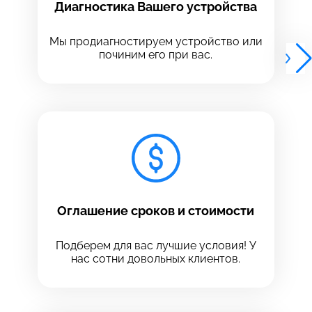
Диагностика Вашего устройства
Выберите адрес сервиса, в который хотите
Выберите адрес сервиса, в который хотите
позвонить
позвонить
Мы продиагностируем устройство или
починим его при вас.
8 Красноармейская, 18
8 Красноармейская, 18
+7 (812) 409-39-75
Оглашение сроков и стоимости
Подберем для вас лучшие условия! У
нас сотни довольных клиентов.