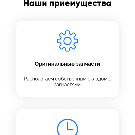
Наши приемущества
Заполните все необходимые поля
Введите имя
Отправить
Введите телефон
Оригинальные запчасти
Располагаем собственным складом с
запчастями
Введите номер договора
Напишите свой отзыв