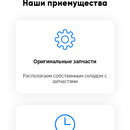
Наши приемущества
Заполните все необходимые поля
Введите имя
Отправить
Введите телефон
Оригинальные запчасти
Располагаем собственным складом с
запчастями
Введите номер договора
Напишите свой отзыв