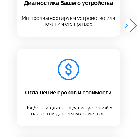
Диагностика Вашего устройства
Выберите адрес сервиса, в который хотите
Выберите адрес сервиса, в который хотите
позвонить
позвонить
Мы продиагностируем устройство или
починим его при вас.
8 Красноармейская, 18
8 Красноармейская, 18
+7 (812) 409-39-75
Оглашение сроков и стоимости
Подберем для вас лучшие условия! У
нас сотни довольных клиентов.