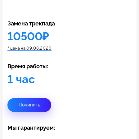
c 10:00 до 21:00
Замена трекпада
Связаться с нами
10500₽
*
цена на
09.08.2026
Время работы:
1 час
Починить
Мы гарантируем: