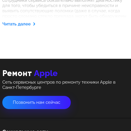
сотрудники сервиса обязательно выполнят диагностику
для того, чтобы убедиться в причине неисправности и
выявить сопутствующие поломки (даже в случае, когда
просто сломано стекло трекпада, могут быть обнаружены
и другие неполадки). Наличие уникального
Читать далее
диагностического оборудования и качественного
высокоточного инструмента позволяет нам обеспечить
оперативное и недорогое решение задач различной
категории сложности, гарантировав высокий уровень
ремонта.
Apple
Ремонт
Сеть сервисных центров по ремонту техники Apple в
Санкт-Петербурге
Позвонить нам сейчас