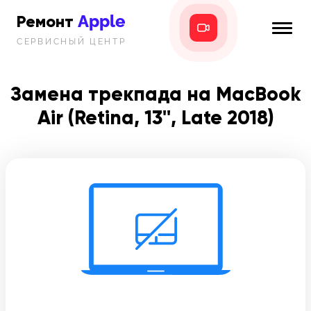
Apple
Ремонт
СЕРВИСНЫЙ ЦЕНТР
iPhone
Главная
iPad
Замена трекпада на MacBook
Новости
Air (Retina, 13'', Late 2018)
MacBook
i-info
iMac
Контакты
Mac mini
Телефон:
+7 (812) 409-39-75
Адрес:
8 Красноармейская, 18
Режим работы: