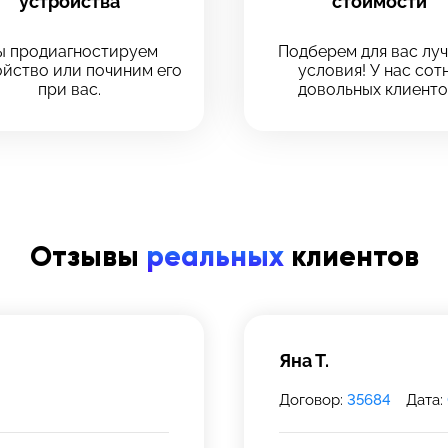
устройства
стоимости
Оставить свой отзыв
 продиагностируем
Подберем для вас лу
йство или починим его
условия! У нас сот
при вас.
довольных клиенто
 сервис
 сервис
ервиса, в который хотите позвонить
ервиса, в который хотите позвонить
Отзывы
реальных
клиентов
рмейская, 18
рмейская, 18
39-75
 инс-т
 инс-т
Яна Т.
Договор:
35684
Дата: