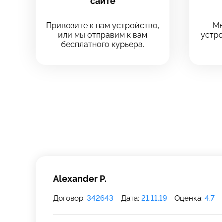
сайте
Привозите к нам устройство,
Мы
или мы отправим к вам
устро
бесплатного курьера.
Выберите
Выберите
Выберите адрес с
Выберите адрес с
8 Красноа
8 Красноа
+7 (812) 409-
Технологический
Технологический
Alexander P.
Договор:
342643
Дата:
21.11.19
Оценка:
4.7