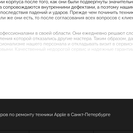
и корпуса после того, как они были подвергнуты значитель
а сопровождаются внутренними дефектами, а поэтому нашим
е последствия падений и ударов. Прежде чем починить техн
сли же они есть, то после согласования всех вопросов с кл
фессионалами в своей области. Они ежедневно решают сло
овления которой отказались другие мастера. Таким образом, 
сионализме нашего персонала и откладывать визит в сервис
выми. Качественный недорогой сервис и надежные гарантии
ров по ремонту техники Apple в Санкт-Петербурге