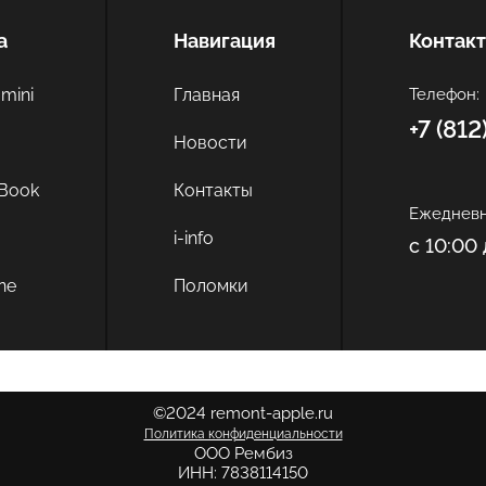
а
Навигация
Контак
mini
Главная
Телефон:
+7 (81
c
Новости
Book
Контакты
Ежедневн
i-info
с 10:00 
ne
Поломки
©2024 remont-apple.ru
Политика конфиденциальности
ООО Рембиз
ИНН: 7838114150