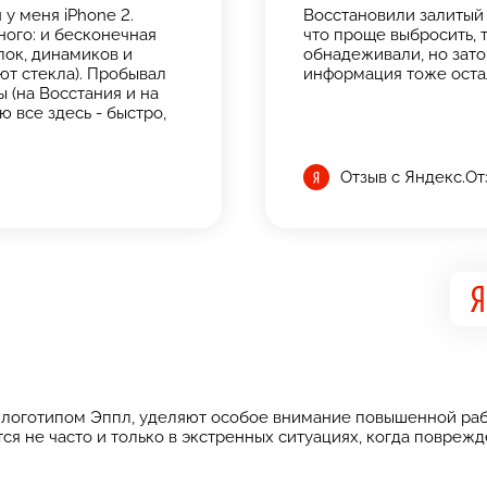
у меня iPhone 2.
Восстановили залитый 
ого: и бесконечная
что проще выбросить, т
опок, динамиков и
обнадеживали, но зато 
ют стекла). Пробывал
информация тоже оста
 (на Восстания и на
ю все здесь - быстро,
Отзыв с Яндекс.О
 логотипом Эппл, уделяют особое внимание повышенной раб
ется не часто и только в экстренных ситуациях, когда повр