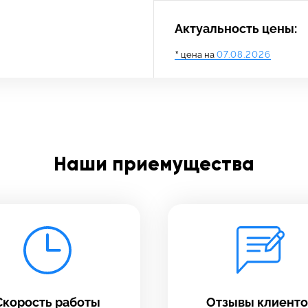
Актуальность цены:
*
цена на
07.08.2026
адать вопрос
тавьте свой отзыв
Наши приемущества
платно
олните форму обратной
зи и ждите звонка:
Заполните все необходимые поля
Введите имя
Скорость работы
Отзывы клиенто