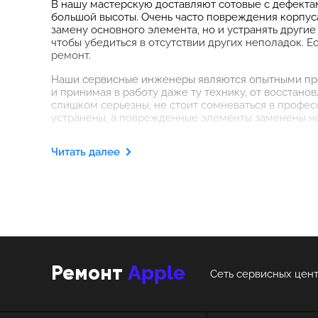
В нашу мастерскую доставляют сотовые с дефектам
большой высоты. Очень часто повреждения корпус
замену основного элемента, но и устранять други
чтобы убедиться в отсутствии других неполадок. Е
ремонт.
Наши сервисные инженеры являются опытными про
и принимая в работу даже ту технику, от восстан
слишком серьезны, не стоит сомневаться в профес
устранены, а поврежденные элементы заменены но
Читать далее
Apple
Ремонт
Сеть сервисных цент