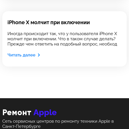
Выберите сервис
Оставить свой отзыв
Выберите сервис
iPhone Х молчит при включении
Выберите адрес сервиса, в который хотите
Выберите адрес сервиса, в который хотите
позвонить
позвонить
Иногда происходит так, что у пользователя iPhone X
молчит при включении. Что в таком случае делать?
Прежде чем ответить на подобный вопрос, необход
Читать далее
8 Красноармейская, 18
8 Красноармейская, 18
+7 (812) 409-39-75
Apple
Ремонт
Сеть сервисных центров по ремонту техники Apple в
Санкт-Петербурге