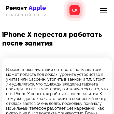
Apple
Ремонт
СЕРВИСНЫЙ ЦЕНТР
iPhone
Главная
iPad
iPhone X перестал работать
Новости
после залития
MacBook
i-info
iMac
Контакты
Mac mini
В момент эксплуатации сотового, пользователь
может попасть под дождь, уронить устройство в
Телефон:
унитаз или бассейн, утопить в ванной и т.п. Стоит
+7 (812) 409-39-75
ли удивляться, что однажды владелец гаджета
приходит к нам в мастерскую и жалуется на то, что
его iPhone X перестал работать после залития. К
Адрес:
тому же, довольно часто визит в сервисный центр
8 Красноармейская, 18
откладывается очень долго, поскольку поначалу
мобильный телефон работает без нареканий, как
Режим работы:
будто и не было контакта с жидкостью. Время