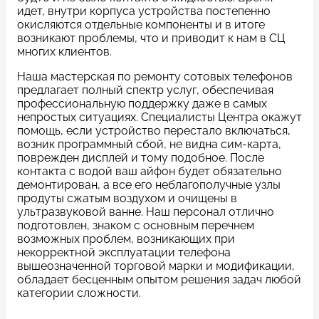
c 10:00 до 21:00
идет, внутри корпуса устройства постепенно
окисляются отдельные компоненты и в итоге
возникают проблемы, что и приводит к нам в СЦ
многих клиентов.
Связаться с нами
Наша мастерская по ремонту сотовых телефонов
предлагает полный спектр услуг, обеспечивая
профессиональную поддержку даже в самых
непростых ситуациях. Специалисты Центра окажут
Задать вопрос
Оставьте свой
помощь, если устройство перестало включаться,
возник программный сбой, не видна сим-карта,
*бесплатно
отзыв
поврежден дисплей и тому подобное. После
контакта с водой ваш айфон будет обязательно
демонтирован, а все его неблагополучные узлы
Заполните форму обратной
продуты сжатым воздухом и очищены в
связи и ждите звонка:
ультразвуковой ванне. Наш персонал отлично
подготовлен, знаком с основным перечнем
Заполните все необходимые поля
возможных проблем, возникающих при
некорректной эксплуатации телефона
Введите имя
вышеозначенной торговой марки и модификации,
обладает бесценным опытом решения задач любой
категории сложности.