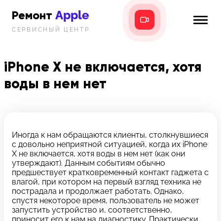
Apple
Ремонт
СЕРВИСНЫЙ ЦЕНТР
iPhone
Главная
iPad
iPhone X не включается, хотя
Новости
воды в нем нет
MacBook
i-info
iMac
Контакты
Mac mini
Иногда к нам обращаются клиенты, столкнувшиеся
с довольно неприятной ситуацией, когда их iPhone
Телефон:
X не включается, хотя воды в нем нет (как они
+7 (812) 409-39-75
утверждают). Данным событиям обычно
предшествует кратковременный контакт гаджета с
влагой, при котором на первый взгляд техника не
Адрес:
пострадала и продолжает работать. Однако,
8 Красноармейская, 18
спустя некоторое время, пользователь не может
запустить устройство и, соответственно,
Режим работы:
приносит его к нам на диагностику. Практически