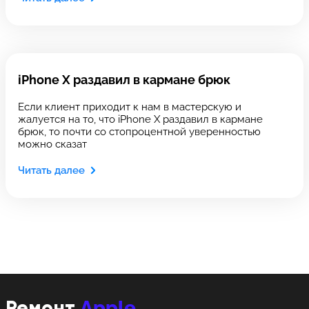
Оставить свой отзыв
Выберите сервис
Выберите сервис
Выберите адрес сервиса, в который хотите
iPhone X раздавил в кармане брюк
Выберите адрес сервиса, в который хотите
позвонить
позвонить
Если клиент приходит к нам в мастерскую и
жалуется на то, что iPhone X раздавил в кармане
брюк, то почти со стопроцентной уверенностью
можно сказат
Читать далее
8 Красноармейская, 18
8 Красноармейская, 18
+7 (812) 409-39-75
Apple