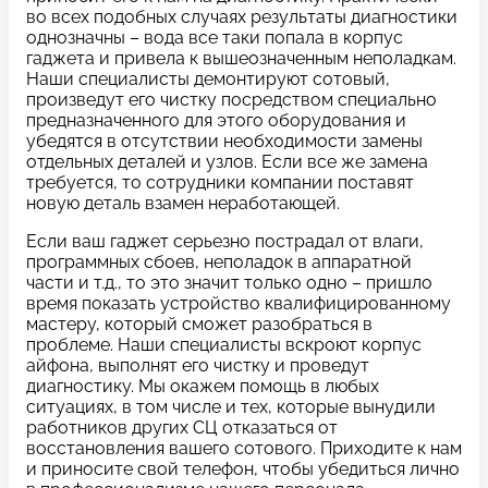
c 10:00 до 21:00
во всех подобных случаях результаты диагностики
однозначны – вода все таки попала в корпус
гаджета и привела к вышеозначенным неполадкам.
Наши специалисты демонтируют сотовый,
Связаться с нами
произведут его чистку посредством специально
предназначенного для этого оборудования и
убедятся в отсутствии необходимости замены
отдельных деталей и узлов. Если все же замена
требуется, то сотрудники компании поставят
новую деталь взамен неработающей.
Задать вопрос
Оставьте свой
*бесплатно
отзыв
Если ваш гаджет серьезно пострадал от влаги,
программных сбоев, неполадок в аппаратной
части и т.д., то это значит только одно – пришло
Заполните форму обратной
время показать устройство квалифицированному
связи и ждите звонка:
мастеру, который сможет разобраться в
проблеме. Наши специалисты вскроют корпус
Заполните все необходимые поля
айфона, выполнят его чистку и проведут
диагностику. Мы окажем помощь в любых
ситуациях, в том числе и тех, которые вынудили
Введите имя
работников других СЦ отказаться от
восстановления вашего сотового. Приходите к нам
и приносите свой телефон, чтобы убедиться лично