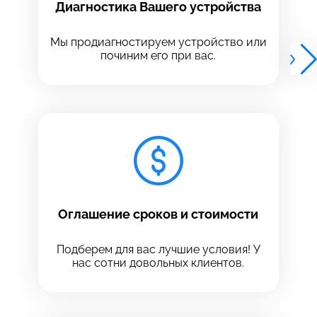
Диагностика Вашего устройства
Выберите адрес сервиса, в который хотите
Выберите адрес сервиса, в который хотите
позвонить
позвонить
Мы продиагностируем устройство или
починим его при вас.
8 Красноармейская, 18
8 Красноармейская, 18
+7 (812) 409-39-75
Оглашение сроков и стоимости
Подберем для вас лучшие условия! У
нас сотни довольных клиентов.