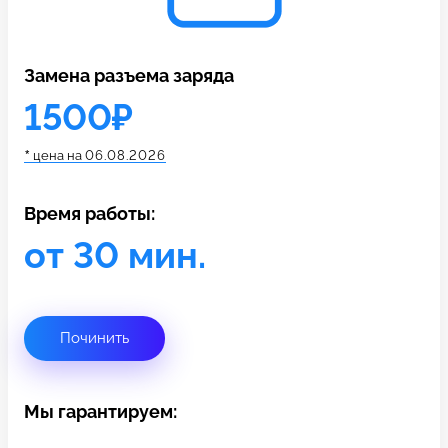
c 10:00 до 21:00
Замена разъема заряда
Связаться с нами
1500₽
*
цена на
06.08.2026
Время работы:
от 30 мин.
Починить
Мы гарантируем: