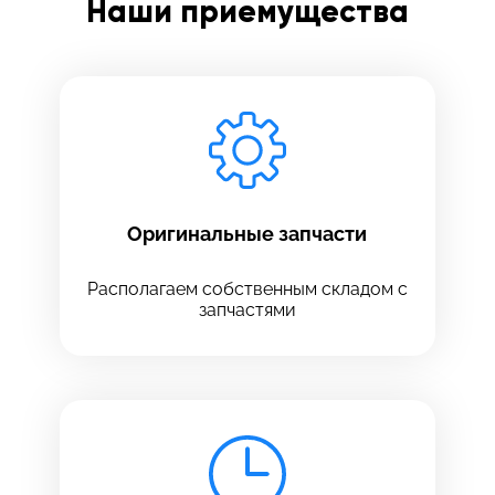
Наши приемущества
Заполните все необходимые поля
Введите имя
Отправить
Введите телефон
Оригинальные запчасти
Располагаем собственным складом с
запчастями
Введите номер договора
Напишите свой отзыв