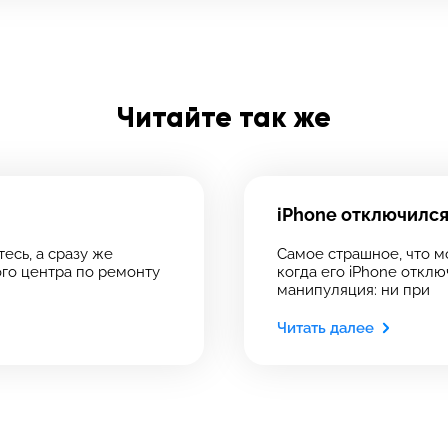
олните форму обратной
зи и ждите звонка:
Заполните все необходимые поля
Введите имя
Читайте так же
 сервис
 сервис
Введите телефон
Отправить
iPhone отключился
ервиса, в который хотите позвонить
ервиса, в который хотите позвонить
есь, а сразу же
Самое страшное, что м
го центра по ремонту
когда его iPhone откл
манипуляция: ни при
Введите номер договора
Читать далее
рмейская, 18
рмейская, 18
39-75
Напишите свой отзыв
 инс-т
 инс-т