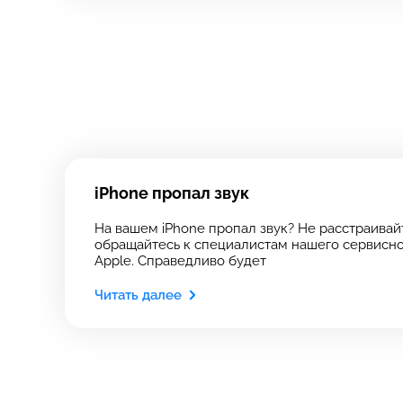
Зап
свя
Выберите
Выберите
iPhone пропал звук
Выберите адрес с
Выберите адрес с
На вашем iPhone пропал звук? Не расстраивайт
обращайтесь к специалистам нашего сервисно
Apple. Справедливо будет
Читать далее
8 Красноа
8 Красноа
+7 (812) 409-
Технологический
Технологический