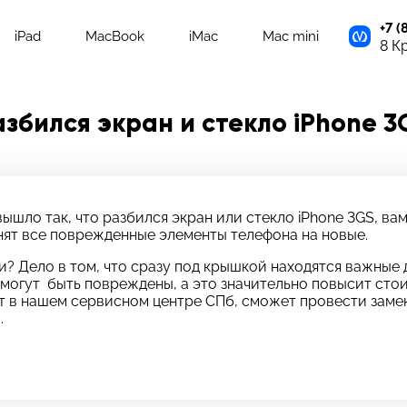
+7 (
iPad
MacBook
iMac
Mac mini
8 К
азбился экран и стекло iPhone 3
вышло так, что разбился экран или стекло iPhone 3GS, в
енят все поврежденные элементы телефона на новые.
и? Дело в том, что сразу под крышкой находятся важные 
могут быть повреждены, а это значительно повысит стои
 в нашем сервисном центре СПб, сможет провести замен
.
адать вопрос
тавьте свой отзыв
платно