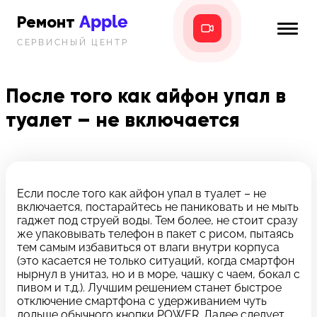
Apple
Ремонт
СЕРВИСНЫЙ ЦЕНТР
iPhone
Главная
iPad
После того как айфон упал в
Новости
туалет – не включается
MacBook
i-info
iMac
Контакты
Mac mini
Если после того как айфон упал в туалет – не
включается, постарайтесь не паниковать и не мыть
Телефон:
гаджет под струей воды. Тем более, не стоит сразу
+7 (812) 409-39-75
же упаковывать телефон в пакет с рисом, пытаясь
тем самым избавиться от влаги внутри корпуса
(это касается не только ситуаций, когда смартфон
Адрес:
нырнул в унитаз, но и в море, чашку с чаем, бокал с
8 Красноармейская, 18
пивом и т.д.). Лучшим решением станет быстрое
отключение смартфона с удерживанием чуть
Режим работы:
дольше обычного кнопки POWER. Далее следует