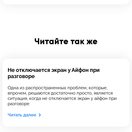
Отправить
Введите телефон
Читайте так же
Введите номер договора
Не отключается экран у Айфон при
Напишите свой отзыв
разговоре
Одна из распространенных проблем, которые,
впрочем, решаются достаточно просто, является
ситуация, когда не отключается экран у айфон при
разговоре
Читать далее