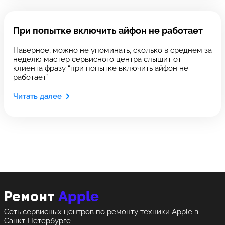
Оставить свой отзыв
Выберите сервис
Выберите сервис
При попытке включить айфон не работает
Выберите адрес сервиса, в который хотите
Выберите адрес сервиса, в который хотите
Наверное, можно не упоминать, сколько в среднем за
позвонить
позвонить
неделю мастер сервисного центра слышит от
клиента фразу “при попытке включить айфон не
работает”
Читать далее
8 Красноармейская, 18
8 Красноармейская, 18
+7 (812) 409-39-75
Apple
Ремонт
Сеть сервисных центров по ремонту техники Apple в
Санкт-Петербурге