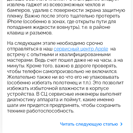
c 10:00 до 21:00
извлечь гаджет из всевозможных чехлов и
бамперов, удалив с поверхности экрана защитную
пленку. Важно после этого тщательно протереть
iPhone (особенно в зонах, где открыты пути для
Связаться с нами
попадания жидкости вовнутрь), т.е. в районе
клавиш и разъемов.
На следующем этапе необходимо срочно
отправляться в наш
сервисный центр Apple
на
Задать вопрос
Оставьте свой
встречу с опытными и квалифицированными
мастерами. Ведь счет пошел даже не на часы, а на
*бесплатно
отзыв
минуты. Кроме того, важно в дороге проверять,
чтобы телефон самопроизвольно не включился.
Желательно также ни во что его не упаковывать
Заполните форму обратной
(особенно избегать полотенец и т.п.). Это позволит
связи и ждите звонка:
избежать избыточной влажности в корпусе
устройства. В СЦ сервисные инженеры выполнят
Заполните все необходимые поля
диагностику аппарата и поймут, какие именно
шаги им придется предпринять, чтобы сохранить
Введите имя
технике работоспособность.
Читать следующую статью