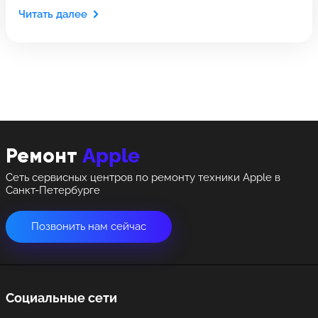
Оставить свой отзыв
Выберите адрес сервиса, в который хотите
позвонить
Читать далее
позвонить
8 Красноармейская, 18
8 Красноармейская, 18
+7 (812) 409-39-75
Apple
Ремонт
Сеть сервисных центров по ремонту техники Apple в
Санкт-Петербурге
Позвонить нам сейчас
Социальные сети