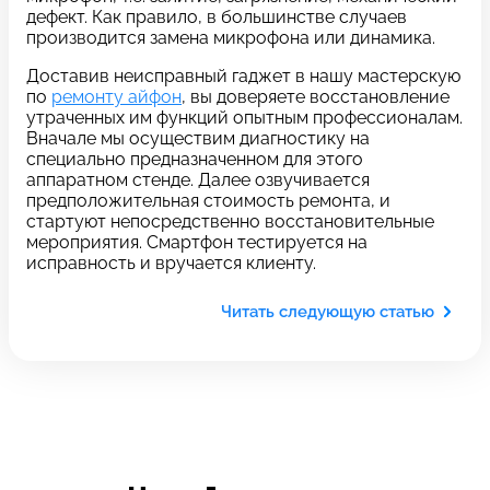
c 10:00 до 21:00
дефект. Как правило, в большинстве случаев
производится замена микрофона или динамика.
Доставив неисправный гаджет в нашу мастерскую
Связаться с нами
по
ремонту айфон
, вы доверяете восстановление
утраченных им функций опытным профессионалам.
Вначале мы осуществим диагностику на
специально предназначенном для этого
Задать вопрос
Оставьте свой
аппаратном стенде. Далее озвучивается
*бесплатно
отзыв
предположительная стоимость ремонта, и
стартуют непосредственно восстановительные
мероприятия. Смартфон тестируется на
Заполните форму обратной
исправность и вручается клиенту.
связи и ждите звонка:
Читать следующую статью
Заполните все необходимые поля
Введите имя
Отправить