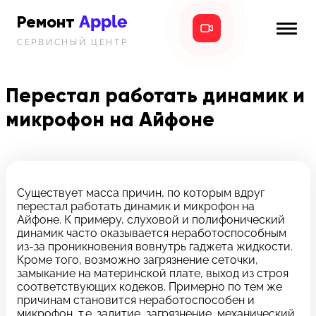
Apple
Ремонт
СЕРВИСНЫЙ ЦЕНТР
iPhone
Главная
iPad
Перестал работать динамик и
Новости
микрофон на Айфоне
MacBook
i-info
iMac
Контакты
Mac mini
Существует масса причин, по которым вдруг
перестал работать динамик и микрофон на
Телефон:
Айфоне. К примеру, слуховой и полифонический
+7 (812) 409-39-75
динамик часто оказывается неработоспособным
из-за проникновения вовнутрь гаджета жидкости.
Кроме того, возможно загрязнение сеточки,
Адрес:
замыкание на материнской плате, выход из строя
8 Красноармейская, 18
соответствующих кодеков. Примерно по тем же
причинам становится неработоспособен и
Режим работы:
микрофон, т.е. залитие, загрязнение, механический