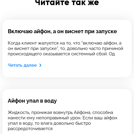
Читайте так же
Введите телефон
Включаю айфон, а он виснет при запуске
Введите номер договора
Когда клиент жалуется на то, что “включаю айфон, а
он виснет при запуске”, то, довольно часто причиной
происходящего оказывается системный сбой. Од
Напишите свой отзыв
Читать далее
Айфон упал в воду
Жидкость, проникая вовнутрь Айфона, способна
нанести ему непоправимый урон. Если ваш айфон
Выберите сервис
Выберите сервис
упал в воду, то влага довольно быстро
рассредоточивается
Выберите адрес сервиса, в который хотите