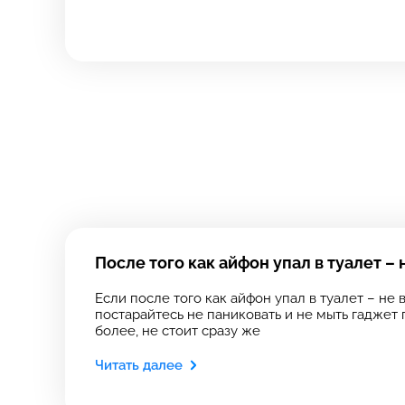
Зап
свя
Выберите
Выберите
Выберите адрес с
Выберите адрес с
После того как айфон упал в туалет –
Если после того как айфон упал в туалет – не 
постарайтесь не паниковать и не мыть гаджет 
более, не стоит сразу же
Читать далее
8 Красноа
8 Красноа
+7 (812) 409-