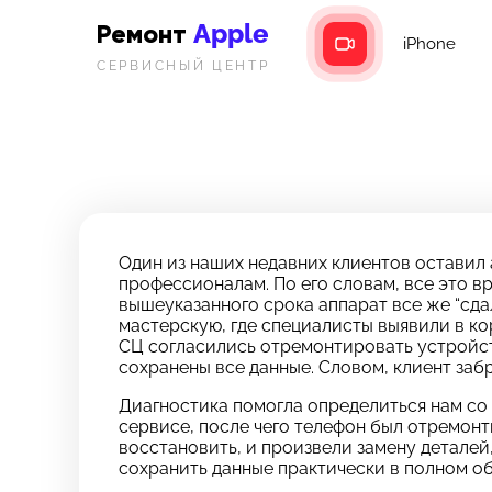
Apple
Ремонт
iPhone
СЕРВИСНЫЙ ЦЕНТР
Один из наших недавних клиентов оставил 
профессионалам. По его словам, все это в
вышеуказанного срока аппарат все же “сда
мастерскую, где специалисты выявили в кор
СЦ согласились отремонтировать устройств
сохранены все данные. Словом, клиент забр
Диагностика помогла определиться нам со 
сервисе, после чего телефон был отремон
З
Ос
восстановить, и произвели замену детале
*бес
сохранить данные практически в полном о