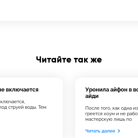
олните форму обратной
зи и ждите звонка:
Заполните все необходимые поля
Введите имя
Читайте так же
Введите телефон
 сервис
Отправить
 сервис
ервиса, в который хотите позвонить
ервиса, в который хотите позвонить
 не включается
Уронила айфон в во
айди
Введите номер договора
включается,
под струей воды. Тем
После того, как одна и
греется хоум и не рабо
мастерскую лишь по
рмейская, 18
рмейская, 18
Напишите свой отзыв
Читать далее
39-75