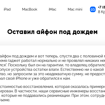
+7 (
iPad
MacBook
iMac
Mac mini
8 К
Оставил айфон под дождем
айфон под дождем и вот теперь, спустя два с половиной
ремя гаджет работал нормально и не проявлял никаких не
лся”. Поскольку был он на гарантии, то владелец обрати
пусе устройства остатки влаги. Естественно ни о какой 
о, но запросили за это неадекватную сумму, не предоста
ал свой iPhone и уже обратился к нам.
стоимостью восстановления, которая оказалась примерно
тирован. В частности, наши сервисные инженеры восстан
адать вопрос
тавьте свой отзыв
й, которые не поддавались реанимации. При этом, сотру
платно
бъеме.