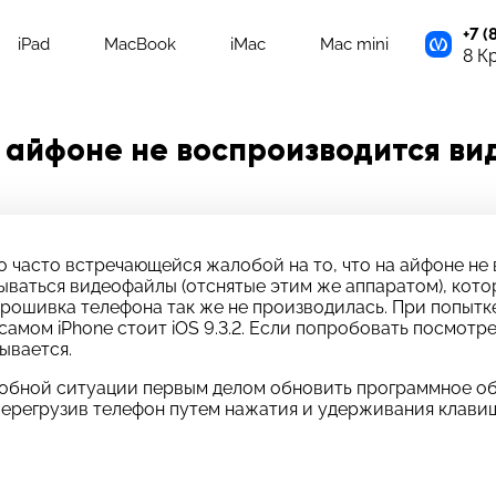
+7 (
iPad
MacBook
iMac
Mac mini
8 К
 айфоне не воспроизводится ви
о часто встречающейся жалобой на то, что на айфоне не 
рываться видеофайлы (отснятые этим же аппаратом), кото
рошивка телефона так же не производилась. При попытке
 самом iPhone стоит iOS 9.3.2. Если попробовать посмотре
ывается.
добной ситуации первым делом обновить программное об
 перегрузив телефон путем нажатия и удерживания клави
адать вопрос
тавьте свой отзыв
платно