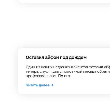
Зап
свя
Выберите
Выберите
Оставил айфон под дождем
Выберите адрес с
Выберите адрес с
Один из наших недавних клиентов оставил ай
теперь, спустя два с половиной месяца обрат
профессионалам. По его
Читать далее
8 Красноа
8 Красноа
+7 (812) 409-
Технологический
Технологический