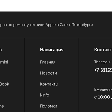
ров по ремонту техники Apple в Санкт-Петербурге
а
Навигация
Контак
Оставить свой отзыв
mini
Главная
Телефон:
+7 (81
c
Новости
Book
Контакты
Ежедневн
i-info
с 10:00 
ne
Поломки