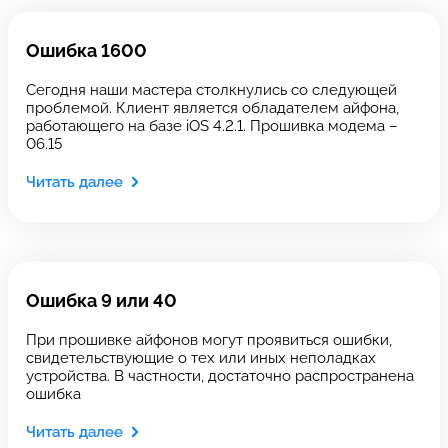
Введите телефон
Ошибка 1600
Сегодня наши мастера столкнулись со следующей
проблемой. Клиент является обладателем айфона,
Введите номер договора
работающего на базе iOS 4.2.1. Прошивка модема –
06.15
Читать далее
Напишите свой отзыв
Ошибка 9 или 40
При прошивке айфонов могут проявиться ошибки,
свидетельствующие о тех или иных неполадках
устройства. В частности, достаточно распространена
Выберите сервис
Выберите сервис
ошибка
Выберите адрес сервиса, в который хотите
Читать далее
Выберите адрес сервиса, в который хотите
Оставить свой отзыв
позвонить