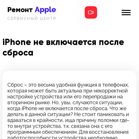
Apple
Ремонт
СЕРВИСНЫЙ ЦЕНТР
iPhone
Главная
iPad
iPhone не включается после
Новости
сброса
MacBook
i-info
iMac
Контакты
Mac mini
Сброс – это весьма удобная функция в телефонах,
которая может быть актуальна при некорректной
Телефон:
настройке устройства или его перепродажи на
+7 (812) 409-39-75
вторичном рынке. Но, увы, случаются ситуации,
когда iPhone не включается после сброса. Что же
делать в данной ситуации? Не стоит паниковать и
Адрес:
вдаваться в крайности, ища причину поломки где-
8 Красноармейская, 18
то внутри устройства, т.к. связана она с его
программным обеспечением. Для восстановления
Режим работы:
работоспособности устройства необходимо