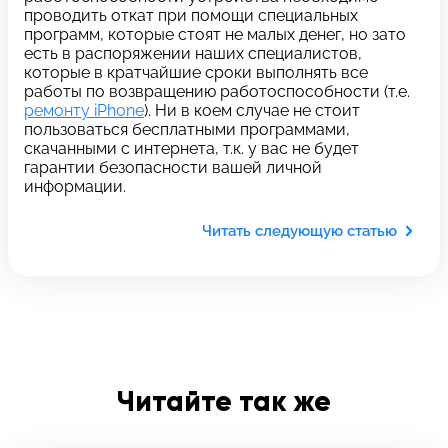
c 10:00 до 21:00
проводить откат при помощи специальных
программ, которые стоят не малых денег, но зато
есть в распоряжении наших специалистов,
которые в кратчайшие сроки выполнять все
Связаться с нами
работы по возвращению работоспособности (т.е.
ремонту iPhone
). Ни в коем случае не стоит
пользоваться бесплатными программами,
Задать вопрос
Оставьте свой
скачанными с интернета, т.к. у вас не будет
гарантии безопасности вашей личной
*бесплатно
отзыв
информации.
Заполните форму обратной
Читать следующую статью
связи и ждите звонка:
Заполните все необходимые поля
Введите имя
Читайте так же
Отправить