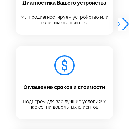
Диагностика Вашего устройства
Выберите адрес сервиса, в который хотите
Выберите адрес сервиса, в который хотите
позвонить
позвонить
Мы продиагностируем устройство или
починим его при вас.
8 Красноармейская, 18
8 Красноармейская, 18
+7 (812) 409-39-75
Оглашение сроков и стоимости
Подберем для вас лучшие условия! У
нас сотни довольных клиентов.