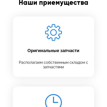
Наши приемущества
Заполните все необходимые поля
Введите имя
Отправить
Введите телефон
Оригинальные запчасти
Располагаем собственным складом с
запчастями
Введите номер договора
Напишите свой отзыв