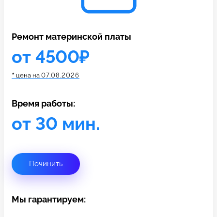
c 10:00 до 21:00
Ремонт материнской платы
Связаться с нами
от 4500₽
*
цена на
07.08.2026
Время работы:
от 30 мин.
Починить
Мы гарантируем: