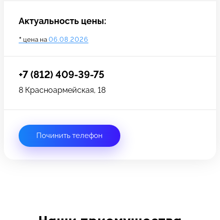
Актуальность цены:
*
цена на
06.08.2026
+7 (812) 409-39-75
8 Красноармейская, 18
Починить телефон
Задать вопрос
Оставьте свой
*бесплатно
отзыв
Заполните форму обратной
связи и ждите звонка: