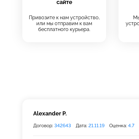
сайте
Выберите
Выберите
Привозите к нам устройство,
Мы
или мы отправим к вам
устро
Выберите адрес с
бесплатного курьера.
Выберите адрес с
8 Красноа
8 Красноа
+7 (812) 409-
Технологический
Технологический
Alexander P.
Договор:
342643
Дата:
21.11.19
Оценка:
4.7