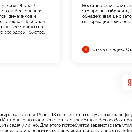
у меня iPhone 2.
Восстановили залитый 
ого: и бесконечная
что проще выбросить, т
опок, динамиков и
обнадеживали, но зато 
ют стекла). Пробывал
информация тоже оста
 (на Восстания и на
ю все здесь - быстро,
Отзыв с Яндекс.О
локировка пароля iPhone 13 невозможна без участия квалифиц
в Интернете позволит сделать это грамотно и без особых про
ть задачу лично. Для этого потребуется задействовать утил
же произвести ряд других манипуляций, направленных на д