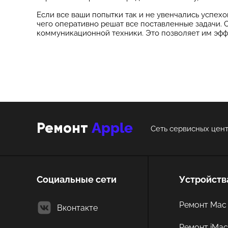
Если все ваши попытки так и не увенчались успехо
чего оперативно решат все поставленные задачи.
коммуникационной техники. Это позволяет им эфф
Apple
Ремонт
Сеть сервисных цент
Социальные сети
Устройств
Ремонт Mac 
Вконтакте
Ремонт iMa