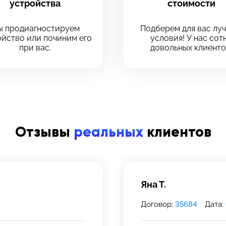
устройства
стоимости
Оставить свой отзыв
 сервис
 сервис
 продиагностируем
Подберем для вас лу
йство или починим его
условия! У нас сот
ервиса, в который хотите позвонить
при вас.
довольных клиенто
ервиса, в который хотите позвонить
рмейская, 18
рмейская, 18
Отзывы
реальных
клиентов
39-75
 инс-т
 инс-т
Яна Т.
Договор:
35684
Дата: