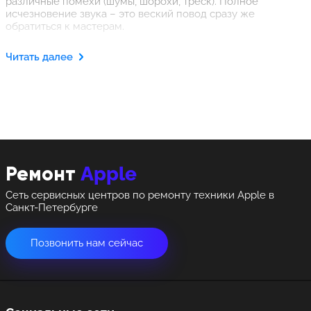
различные помехи (шумы, шорохи, треск). Полное
исчезновение звука – это веский повод сразу же
обратиться к мастерам.
Квалифицированные специалисты, работающие в нашем
Читать далее
сервисном центре, осуществят бесплатную диагностику
гаджета и произведут замену неработающих
компонентов. Будет выполнена замена, чистка динамика
на iPhone 13 Pro. После тестирования устройство
передадут в распоряжение клиента, предоставив
гарантию.
Apple
Ремонт
Сеть сервисных центров по ремонту техники Apple в
Санкт-Петербурге
Позвонить нам сейчас