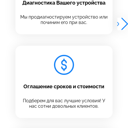
Диагностика Вашего устройства
Выберите адрес сервиса, в который хотите
Выберите адрес сервиса, в который хотите
позвонить
позвонить
Мы продиагностируем устройство или
починим его при вас.
8 Красноармейская, 18
8 Красноармейская, 18
+7 (812) 409-39-75
Оглашение сроков и стоимости
Подберем для вас лучшие условия! У
нас сотни довольных клиентов.