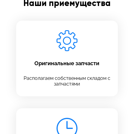
Наши приемущества
Заполните все необходимые поля
Введите имя
Отправить
Введите телефон
Оригинальные запчасти
Располагаем собственным складом с
запчастями
Введите номер договора
Напишите свой отзыв