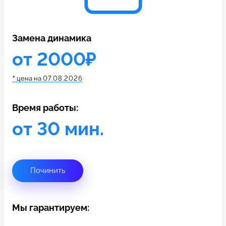
c 10:00 до 21:00
Замена динамика
Связаться с нами
от 2000₽
*
цена на
07.08.2026
Время работы:
от 30 мин.
Починить
Мы гарантируем: