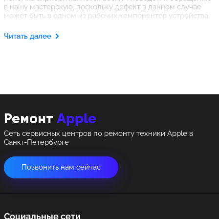
в нашу мастерскую, поскольку дефект в данном случае
может быть в одном из рабочих компонентов устройства.
Квалифицированные специалисты нашего сервиса
Читать далее
бесплатно выполнят диагностику, по результатам которой
будет принято решение о последующих действиях
мастера и озвучена предположительная стоимость
устранения неисправности. Далее следует ремонт Face ID
на iPhone 13 Pro Max. После восстановления, айфон
возвращается владельцу, одновременно с
предоставлением необходимых гарантий.
Apple
Ремонт
Сеть сервисных центров по ремонту техники Apple в
Санкт-Петербурге
Позвонить нам сейчас
Социальные сети