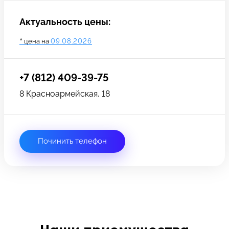
Актуальность цены:
*
цена на
09.08.2026
+7 (812) 409-39-75
8 Красноармейская, 18
Починить телефон
Задать вопрос
Оставьте свой
*бесплатно
отзыв
Заполните форму обратной
связи и ждите звонка: