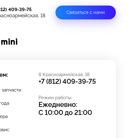
812) 409-39-75
Связаться с нами
расноармейская, 18
mini
ем:
8 Красноармейская, 18
+7 (812) 409-39-75
 запчасти
Режим работы:
 года
Ежедневно:
С
10:00
до
21:00
ера
рвис