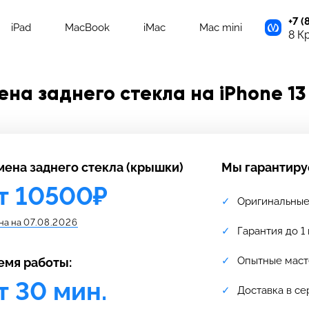
+7 (
iPad
MacBook
iMac
Mac mini
8 К
ена заднего стекла на iPhone 13 
мена заднего стекла (крышки)
Мы гарантиру
т 10500₽
Оригинальные
на на
07.08.2026
Гарантия до 1
Опытные маст
емя работы:
т 30 мин.
Доставка в се