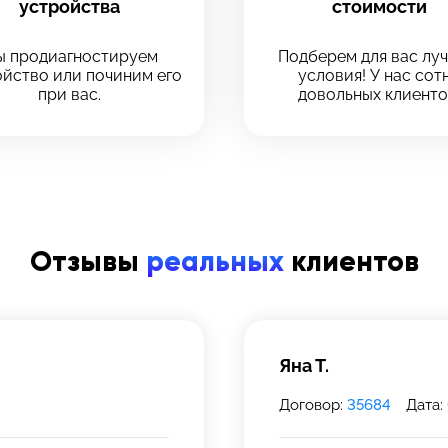
Оставить свой отзыв
устройства
стоимости
 сервис
 сервис
 продиагностируем
Подберем для вас лу
йство или починим его
условия! У нас сот
ервиса, в который хотите позвонить
ервиса, в который хотите позвонить
при вас.
довольных клиенто
рмейская, 18
рмейская, 18
39-75
Отзывы
реальных
клиентов
 инс-т
 инс-т
Яна Т.
Договор:
35684
Дата: