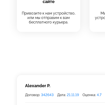
сайте
Выберите
Выберите
Привозите к нам устройство,
Мы
или мы отправим к вам
устро
Выберите адрес с
Выберите адрес с
бесплатного курьера.
8 Красноа
8 Красноа
+7 (812) 409-
Технологический
Технологический
Alexander P.
Договор:
342643
Дата:
21.11.19
Оценка:
4.7