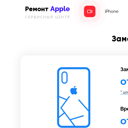
Apple
Ремонт
iPhone
СЕРВИСНЫЙ ЦЕНТР
Зам
За
о
*
це
Вр
о