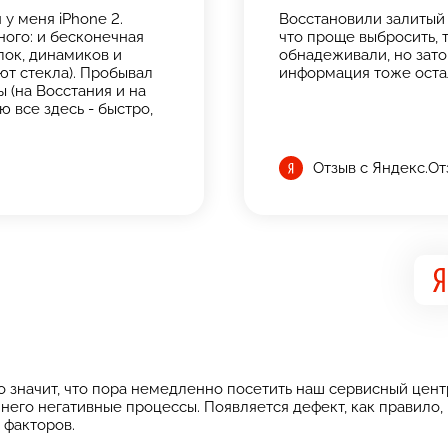
у меня iPhone 2.
Восстановили залитый 
ого: и бесконечная
что проще выбросить, т
опок, динамиков и
обнадеживали, но зато 
ют стекла). Пробывал
информация тоже оста
 (на Восстания и на
ю все здесь - быстро,
Отзыв с Яндекс.О
 это значит, что пора немедленно посетить наш сервисный це
 него негативные процессы. Появляется дефект, как правило
 факторов.