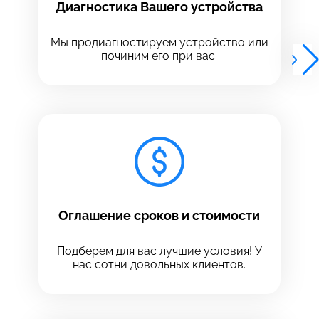
Диагностика Вашего устройства
Выберите адрес сервиса, в который хотите
Выберите адрес сервиса, в который хотите
позвонить
позвонить
Мы продиагностируем устройство или
починим его при вас.
8 Красноармейская, 18
8 Красноармейская, 18
+7 (812) 409-39-75
Оглашение сроков и стоимости
Подберем для вас лучшие условия! У
нас сотни довольных клиентов.