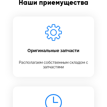
Наши приемущества
Заполните все необходимые поля
Введите имя
Отправить
Введите телефон
Оригинальные запчасти
Располагаем собственным складом с
запчастями
Введите номер договора
Напишите свой отзыв