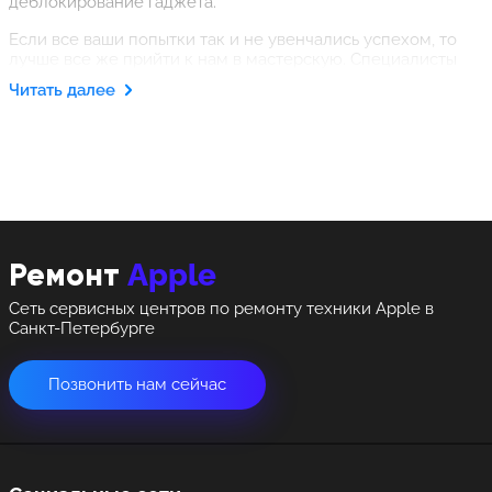
деблокирование гаджета.
Если все ваши попытки так и не увенчались успехом, то
лучше все же прийти к нам в мастерскую. Специалисты
сервисного центра произведут диагностику, после чего
Читать далее
оперативно решат все поставленные задачи. Сотрудники
центра отлично ориентируются в сфере восстановления
функциональности сложной коммуникационной техники.
Это позволяет им эффективно справляться с любыми
проблемами, минимизируя при расходы клиентов.
Apple
Ремонт
Сеть сервисных центров по ремонту техники Apple в
Санкт-Петербурге
Позвонить нам сейчас