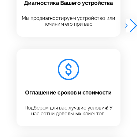
Диагностика Вашего устройства
Выберите адрес сервиса, в который хотите
Выберите адрес сервиса, в который хотите
позвонить
позвонить
Мы продиагностируем устройство или
починим его при вас.
8 Красноармейская, 18
8 Красноармейская, 18
+7 (812) 409-39-75
Оглашение сроков и стоимости
Подберем для вас лучшие условия! У
нас сотни довольных клиентов.