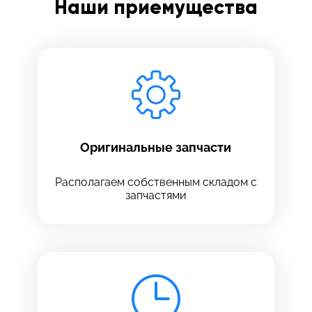
Наши приемущества
Заполните все необходимые поля
Введите имя
Отправить
Введите телефон
Оригинальные запчасти
Располагаем собственным складом с
запчастями
Введите номер договора
Напишите свой отзыв