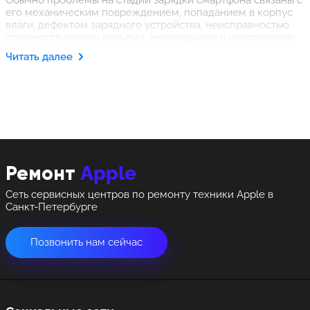
Обычно проблемы на стадии зарядки смартфона связаны с
его механическим повреждением, попаданием в корпус
влаги, дефектом зарядного устройства, неисправностью
соответствующего разъема, неполадками в контроллере
питания, программными сбоями и пр. Понять, что именно
Читать далее
явилось причиной возникшей неисправности (а тем более
устранить ее), невозможно, если нет в наличии
специального оборудования и инструмента. Однако, все
это есть у наших мастеров, оказывающих широкий спектр
услуг, и замена разъема заряда на iPhone 12 Pro для них не
станет проблемой. Следовательно, не стоит медлить!
Apple
Ремонт
Сеть сервисных центров по ремонту техники Apple в
Санкт-Петербурге
Позвонить нам сейчас