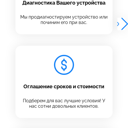
Диагностика Вашего устройства
Выберите адрес сервиса, в который хотите
Выберите адрес сервиса, в который хотите
позвонить
позвонить
Мы продиагностируем устройство или
починим его при вас.
8 Красноармейская, 18
8 Красноармейская, 18
+7 (812) 409-39-75
Оглашение сроков и стоимости
Подберем для вас лучшие условия! У
нас сотни довольных клиентов.