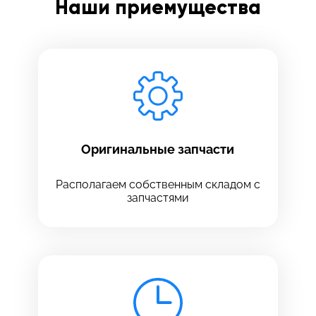
Наши приемущества
Заполните все необходимые поля
Введите имя
Отправить
Введите телефон
Оригинальные запчасти
Располагаем собственным складом с
запчастями
Введите номер договора
Напишите свой отзыв