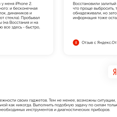
у меня iPhone 2.
Восстановили залитый 
ого: и бесконечная
что проще выбросить, т
опок, динамиков и
обнадеживали, но зато 
ют стекла). Пробывал
информация тоже оста
 (на Восстания и на
ю все здесь - быстро,
Отзыв с Яндекс.О
ежности своих гаджетов. Тем не менее, возможны ситуации, 
льной как никогда. Выполнить подобную задачу по силам то
необходимых инструментов и диагностических приборов.