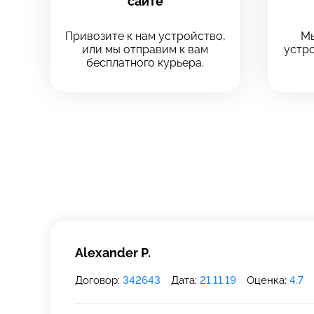
сайте
Выберите
Выберите
Привозите к нам устройство,
Мы
или мы отправим к вам
устро
Выберите адрес с
бесплатного курьера.
Выберите адрес с
8 Красноа
8 Красноа
+7 (812) 409-
Технологический
Технологический
Alexander P.
Договор:
342643
Дата:
21.11.19
Оценка:
4.7