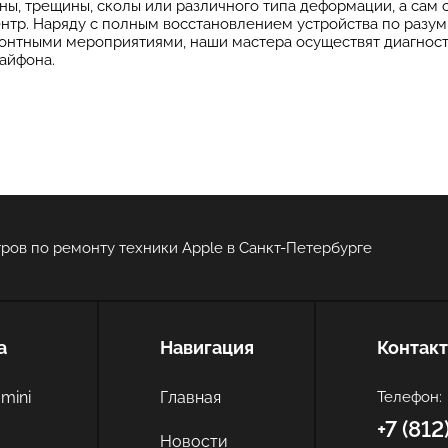
ины, трещины, сколы или различного типа деформации, а са
нтр. Наряду с полным восстановлением устройства по разу
монтными мероприятиями, наши мастера осуществят диагнос
айфона.
ров по ремонту техники Apple в Санкт-Петербурге
а
Навигация
Контак
mini
Главная
Телефон:
+7 (81
c
Новости