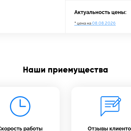
Актуальность цены:
*
цена на
08.08.2026
адать вопрос
тавьте свой отзыв
платно
Наши приемущества
олните форму обратной
зи и ждите звонка:
Заполните все необходимые поля
Введите имя
Скорость работы
Отзывы клиенто