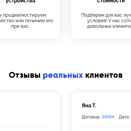
устройства
стоимости
Оставить свой отзыв
 сервис
 сервис
 продиагностируем
Подберем для вас лу
йство или починим его
условия! У нас сот
ервиса, в который хотите позвонить
при вас.
довольных клиенто
ервиса, в который хотите позвонить
рмейская, 18
рмейская, 18
Отзывы
реальных
клиентов
39-75
 инс-т
 инс-т
Яна Т.
Договор:
35684
Дата: