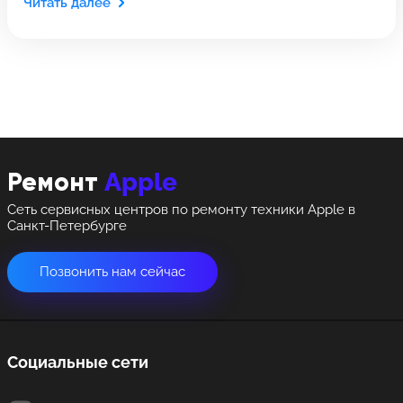
Выберите адрес сервиса, в который хотите
Оставить свой отзыв
Читать далее
позвонить
позвонить
8 Красноармейская, 18
8 Красноармейская, 18
+7 (812) 409-39-75
Apple
Ремонт
Сеть сервисных центров по ремонту техники Apple в
Санкт-Петербурге
Позвонить нам сейчас
Социальные сети