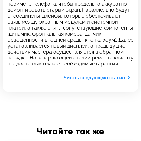
c 10:00 до 21:00
периметр телефона, чтобы предельно аккуратно
демонтировать старый экран. Параллельно будут
отсоединены шлейфы, которые обеспечивают
связь между экранным модулем и системной
Связаться с нами
платой, а также сняты сопутствующие компоненты
(динамик, фронтальная камера, датчик
освещенности внешней среды, кнопка хоум). Далее
устанавливается новый дисплей, а предыдущие
Задать вопрос
Оставьте свой
действия мастера осуществляются в обратном
*бесплатно
отзыв
порядке. На завершающей стадии ремонта клиенту
предоставляются все необходимые гарантии.
Заполните форму обратной
Читать следующую статью
связи и ждите звонка:
Заполните все необходимые поля
Введите имя
Читайте так же
Отправить