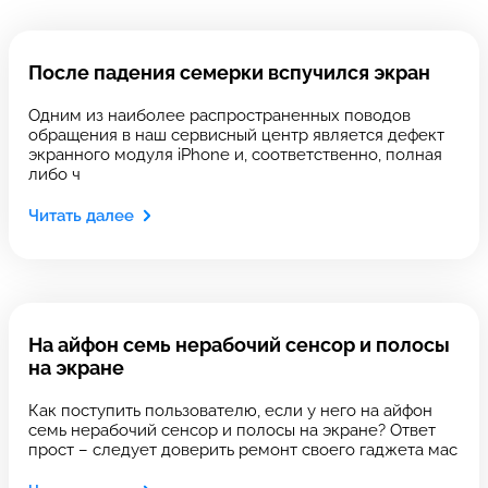
Введите телефон
После падения семерки вспучился экран
Одним из наиболее распространенных поводов
Введите номер договора
обращения в наш сервисный центр является дефект
экранного модуля iPhone и, соответственно, полная
либо ч
Читать далее
Напишите свой отзыв
На айфон семь нерабочий сенсор и полосы
на экране
Как поступить пользователю, если у него на айфон
Выберите сервис
семь нерабочий сенсор и полосы на экране? Ответ
Выберите сервис
прост – следует доверить ремонт своего гаджета мас
Выберите адрес сервиса, в который хотите