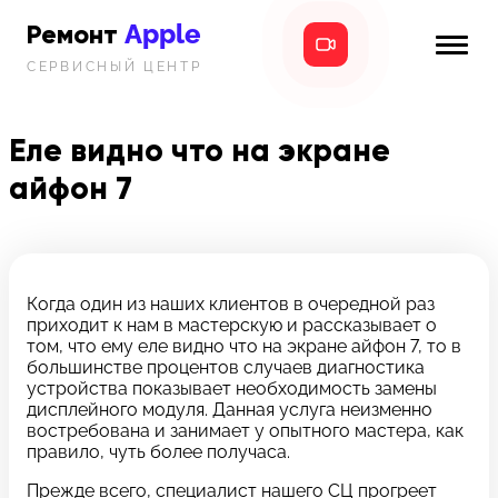
Apple
Ремонт
СЕРВИСНЫЙ ЦЕНТР
iPhone
Главная
iPad
Еле видно что на экране
Новости
айфон 7
MacBook
i-info
iMac
Контакты
Mac mini
Когда один из наших клиентов в очередной раз
приходит к нам в мастерскую и рассказывает о
Телефон:
том, что ему еле видно что на экране айфон 7, то в
+7 (812) 409-39-75
большинстве процентов случаев диагностика
устройства показывает необходимость замены
дисплейного модуля. Данная услуга неизменно
Адрес:
востребована и занимает у опытного мастера, как
8 Красноармейская, 18
правило, чуть более получаса.
Режим работы:
Прежде всего, специалист нашего СЦ прогреет