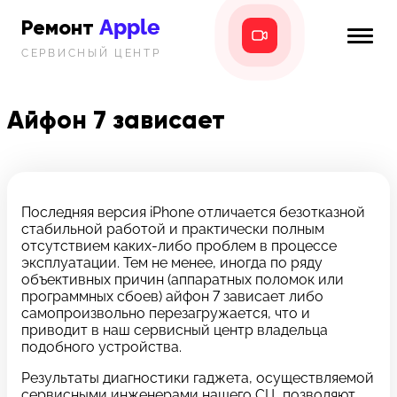
Apple
Ремонт
СЕРВИСНЫЙ ЦЕНТР
iPhone
Главная
iPad
Айфон 7 зависает
Новости
MacBook
i-info
iMac
Контакты
Последняя версия iPhone отличается безотказной
стабильной работой и практически полным
Mac mini
отсутствием каких-либо проблем в процессе
эксплуатации. Тем не менее, иногда по ряду
Телефон:
объективных причин (аппаратных поломок или
+7 (812) 409-39-75
программных сбоев) айфон 7 зависает либо
самопроизвольно перезагружается, что и
приводит в наш сервисный центр владельца
Адрес:
подобного устройства.
8 Красноармейская, 18
Результаты диагностики гаджета, осуществляемой
Режим работы:
сервисными инженерами нашего СЦ, позволяют