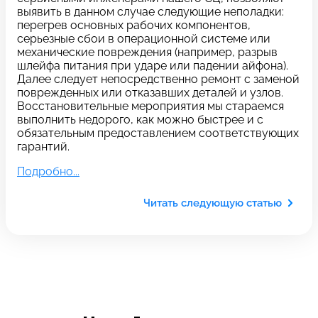
c 10:00 до 21:00
выявить в данном случае следующие неполадки:
перегрев основных рабочих компонентов,
серьезные сбои в операционной системе или
механические повреждения (например, разрыв
Связаться с нами
шлейфа питания при ударе или падении айфона).
Далее следует непосредственно ремонт с заменой
поврежденных или отказавших деталей и узлов.
Восстановительные мероприятия мы стараемся
Задать вопрос
Оставьте свой
выполнить недорого, как можно быстрее и с
обязательным предоставлением соответствующих
*бесплатно
отзыв
гарантий.
Подробно...
Заполните форму обратной
связи и ждите звонка:
Читать следующую статью
Заполните все необходимые поля
Введите имя
Отправить