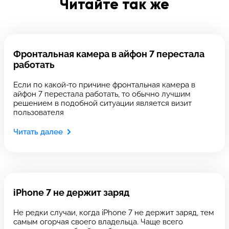
Читайте так же
Введите телефон
Фронтальная камера в айфон 7 перестала
работать
Введите номер договора
Если по какой-то причине фронтальная камера в
айфон 7 перестала работать, то обычно лучшим
решением в подобной ситуации является визит
пользователя
Напишите свой отзыв
Читать далее
iPhone 7 не держит заряд
Не редки случаи, когда iPhone 7 не держит заряд, тем
Выберите сервис
Выберите сервис
самым огорчая своего владельца. Чаще всего