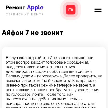
Apple
Ремонт
СЕРВИСНЫЙ ЦЕНТР
iPhone
Главная
iPad
Айфон 7 не звонит
Новости
MacBook
i-info
iMac
Контакты
В случаях, когда айфон 7 не звонит, однако при
этом воспроизводит голосовые сообщения,
Mac mini
владелец гаджета может попытаться
ликвидировать дефект собственными силами.
Телефон:
Первым делом – перезагрузка. Далее проверить, не
+7 (812) 409-39-75
включен ли режим “не беспокоить”. Как правило,
именно при таком режиме телефон не звонит, а
все входящие звонки преобразует в уведомления
Адрес:
по голосовой почте. После того, как
8 Красноармейская, 18
вышеозначенные действия выполнены, а
неисправность все еще есть, однозначно стоит
Режим работы: