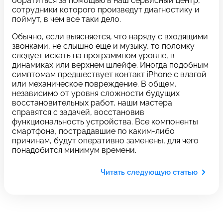
обратиться за помощью в наш сервисный центр,
c 10:00 до 21:00
сотрудники которого произведут диагностику и
поймут, в чем все таки дело.
Обычно, если выясняется, что наряду с входящими
Связаться с нами
звонками, не слышно еще и музыку, то поломку
следует искать на программном уровне, в
динамиках или верхнем шлейфе. Иногда подобным
симптомам предшествует контакт iPhone с влагой
Задать вопрос
Оставьте свой
или механическое повреждение. В общем,
независимо от уровня сложности будущих
*бесплатно
отзыв
восстановительных работ, наши мастера
справятся с задачей, восстановив
функциональность устройства. Все компоненты
Заполните форму обратной
смартфона, пострадавшие по каким-либо
связи и ждите звонка:
причинам, будут оперативно заменены, для чего
понадобится минимум времени.
Заполните все необходимые поля
Читать следующую статью
Введите имя