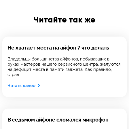
Отправить
Введите телефон
Читайте так же
Введите номер договора
Не хватает места на айфон 7 что делать
Владельцы большинства айфонов, побывавших в
руках мастеров нашего сервисного центра, жалуются
Напишите свой отзыв
на дефицит места в памяти гаджета. Как правило,
страд
Читать далее
В седьмом айфоне сломался микрофон
Выберите сервис