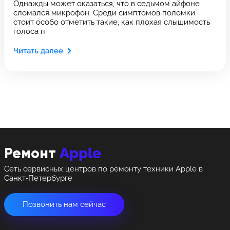
Выберите сервис
Однажды может оказаться, что в седьмом айфоне
Оставить свой отзыв
сломался микрофон. Среди симптомов поломки
Выберите адрес сервиса, в который хотите
стоит особо отметить такие, как плохая слышимость
Выберите адрес сервиса, в который хотите
позвонить
голоса п
позвонить
Читать далее
8 Красноармейская, 18
8 Красноармейская, 18
+7 (812) 409-39-75
Apple
Ремонт
Сеть сервисных центров по ремонту техники Apple в
Санкт-Петербурге
Позвонить нам сейчас