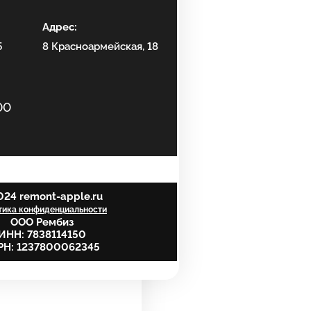
Адрес:
5
8 Красноармейская, 18
00
24 remont-apple.ru
тика конфиденциальности
ООО Рембиз
ИНН: 7838114150
РН: 1237800062345