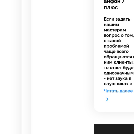
айфон 7
плюс
Если задать
нашим
мастерам
вопрос о том,
с какой
проблемой
чаще всего
обращаются 
ним клиенты,
то ответ буде
однозначным
- нет звука в
наушниках а
Читать далее
Выберите
Выберите