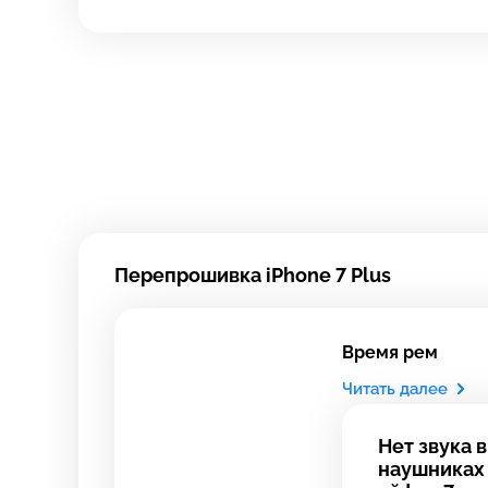
Зад
Ост
*бес
За
Перепрошивка iPhone 7 Plus
обр
зво
Время рем
Читать далее
Нет звука в
наушниках