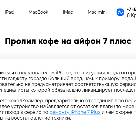
+7 (
iPad
MacBook
iMac
Mac mini
8 К
Пролил кофе на айфон 7 плюс
иться с пользователем iPhone, это ситуация, когда он пр
сти гаджету гораздо больший вред, чем, к примеру, вода
едовательно не предусматривает соответствующую серви
специалисты которой обязательно ликвидирует последст
 него чехол/бампер, предварительно отсоединив всю пер
Далее устройство избавляется от остатков влаги (по мер
т поход в сервис по
ремонту iPhone 7 Plus
и чем скорее,
ы на восстановление техники.