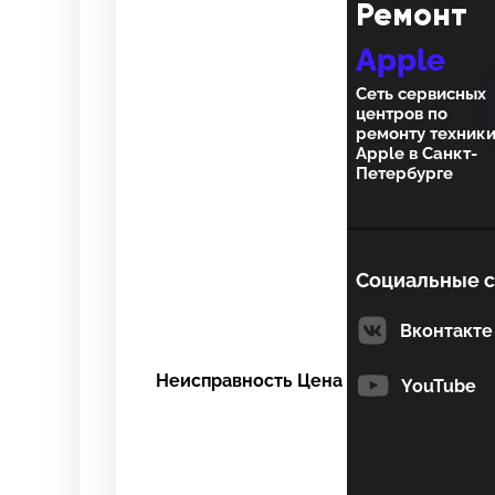
Ремонт
Выберите адрес с
Выберите адрес с
Apple
Сеть сервисных
центров по
ремонту техник
8 Красноарм
8 Красноарм
Apple в Санкт-
Петербурге
+7 (812) 409-
Технологическ
Технологическ
Социальные с
Вконтакте
Неисправность
Цена
YouTube