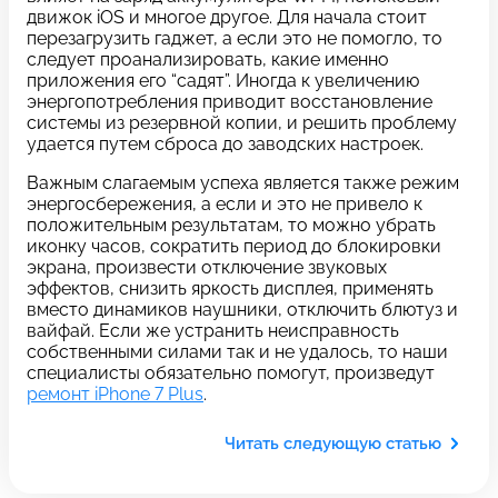
c 10:00 до 21:00
движок iOS и многое другое. Для начала стоит
перезагрузить гаджет, а если это не помогло, то
следует проанализировать, какие именно
приложения его “садят”. Иногда к увеличению
Связаться с нами
энергопотребления приводит восстановление
системы из резервной копии, и решить проблему
удается путем сброса до заводских настроек.
Важным слагаемым успеха является также режим
Задать вопрос
Оставьте свой
энергосбережения, а если и это не привело к
положительным результатам, то можно убрать
*бесплатно
отзыв
иконку часов, сократить период до блокировки
экрана, произвести отключение звуковых
Заполните форму обратной
эффектов, снизить яркость дисплея, применять
связи и ждите звонка:
вместо динамиков наушники, отключить блютуз и
вайфай. Если же устранить неисправность
Заполните все необходимые поля
собственными силами так и не удалось, то наши
специалисты обязательно помогут, произведут
ремонт iPhone 7 Plus
.
Введите имя
Читать следующую статью