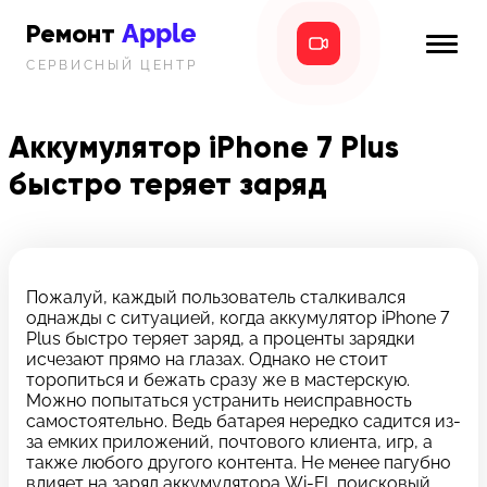
Apple
Ремонт
СЕРВИСНЫЙ ЦЕНТР
iPhone
Главная
iPad
Аккумулятор iPhone 7 Plus
Новости
быстро теряет заряд
MacBook
i-info
iMac
Контакты
Mac mini
Пожалуй, каждый пользователь сталкивался
однажды с ситуацией, когда аккумулятор iPhone 7
Телефон:
Plus быстро теряет заряд, а проценты зарядки
+7 (812) 409-39-75
исчезают прямо на глазах. Однако не стоит
торопиться и бежать сразу же в мастерскую.
Можно попытаться устранить неисправность
Адрес:
самостоятельно. Ведь батарея нередко садится из-
8 Красноармейская, 18
за емких приложений, почтового клиента, игр, а
также любого другого контента. Не менее пагубно
Режим работы:
влияет на заряд аккумулятора Wi-FI, поисковый