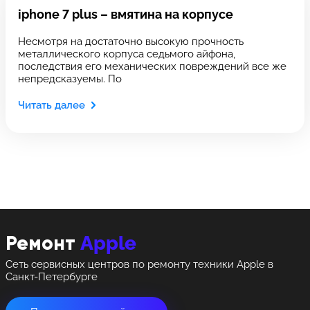
Выберите сервис
iphone 7 plus – вмятина на корпусе
Выберите сервис
Оставить свой отзыв
Несмотря на достаточно высокую прочность
Выберите адрес сервиса, в который хотите
Выберите адрес сервиса, в который хотите
металлического корпуса седьмого айфона,
позвонить
позвонить
последствия его механических повреждений все же
непредсказуемы. По
Читать далее
8 Красноармейская, 18
8 Красноармейская, 18
+7 (812) 409-39-75
Apple
Ремонт
Сеть сервисных центров по ремонту техники Apple в
Санкт-Петербурге