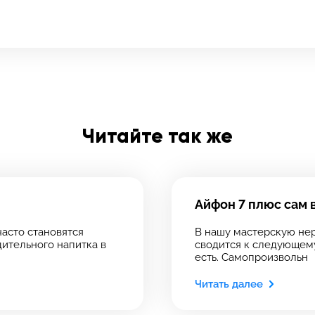
олните форму обратной
зи и ждите звонка:
Заполните все необходимые поля
Введите имя
Читайте так же
Введите телефон
 сервис
 сервис
Отправить
ервиса, в который хотите позвонить
ервиса, в который хотите позвонить
Айфон 7 плюс сам 
Введите номер договора
асто становятся
В нашу мастерскую не
дительного напитка в
сводится к следующему
есть. Самопроизвольн
рмейская, 18
Читать далее
рмейская, 18
Напишите свой отзыв
39-75
 инс-т