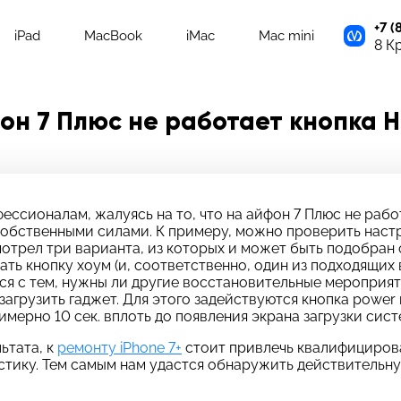
+7 (
iPad
MacBook
iMac
Mac mini
8 К
он 7 Плюс не работает кнопка 
ссионалам, жалуясь на то, что на айфон 7 Плюс не раб
собственными силами. К примеру, можно проверить нас
отрел три варианта, из которых и может быть подобран 
ть кнопку хоум (и, соответственно, один из подходящих 
ся с тем, нужны ли другие восстановительные мероприяти
агрузить гаджет. Для этого задействуются кнопка power
ерно 10 сек. вплоть до появления экрана загрузки сист
адать вопрос
тавьте свой отзыв
ьтата, к
ремонту iPhone 7+
стоит привлечь квалифицирова
стику. Тем самым нам удастся обнаружить действительну
платно