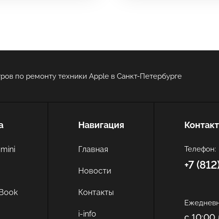
 инс-т
ров по ремонту техники Apple в Санкт-Петербурге
Оставить свой отзыв
а
Навигация
Контак
mini
Главная
Телефон:
+7 (81
c
Новости
Book
Контакты
Ежедневн
i-info
с 10:00 