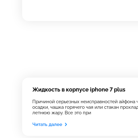
Зап
свя
Выберите
Выберите
Выберите адрес с
Выберите адрес с
Жидкость в корпусе iphone 7 plus
Причиной серьезных неисправностей айфона ч
осадки, чашка горячего чая или стакан прохла
летнюю жару. Все это при
8 Красноа
Читать далее
8 Красноа
+7 (812) 409-
Технологический