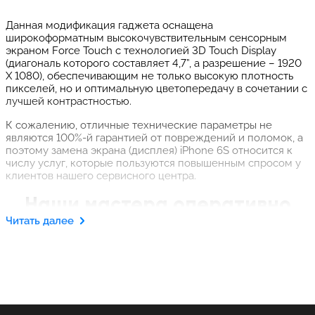
Данная модификация гаджета оснащена
широкоформатным высокочувствительным сенсорным
экраном Force Touch с технологией 3D Touch Display
(диагональ которого составляет 4,7”, а разрешение – 1920
Х 1080), обеспечивающим не только высокую плотность
пикселей, но и оптимальную цветопередачу в сочетании с
лучшей контрастностью.
К сожалению, отличные технические параметры не
являются 100%-й гарантией от повреждений и поломок, а
поэтому замена экрана (дисплея) iPhone 6S относится к
числу услуг, которые пользуются повышенным спросом у
клиентов нашего сервисного центра.
Наши мастера оперативно
Читать далее
восстановят
функциональность айфона
Экранный модуль в вышеозначенной модификации
смартфона является единым целым. Это дисплей,