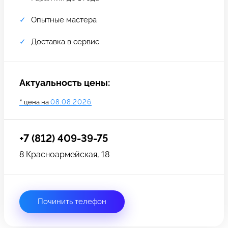
Опытные мастера
Доставка в сервис
Актуальность цены:
*
цена на
08.08.2026
+7 (812) 409-39-75
8 Красноармейская, 18
Задать вопрос
Оставьте свой
*бесплатно
отзыв
Починить телефон
Заполните форму обратной
связи и ждите звонка: