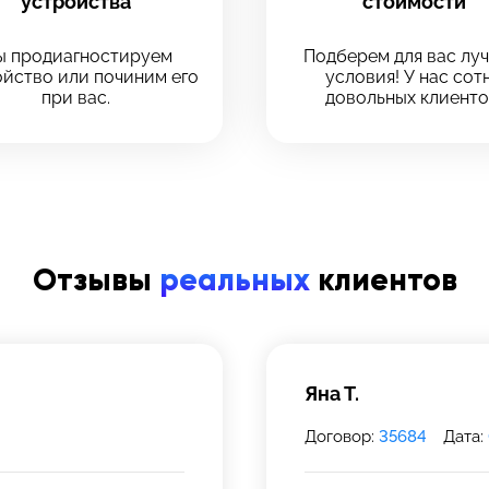
устройства
стоимости
Оставить свой отзыв
 продиагностируем
Подберем для вас лу
йство или починим его
условия! У нас сот
при вас.
довольных клиенто
 сервис
 сервис
ервиса, в который хотите позвонить
ервиса, в который хотите позвонить
Отзывы
реальных
клиентов
рмейская, 18
рмейская, 18
39-75
 инс-т
 инс-т
Яна Т.
Договор:
35684
Дата: