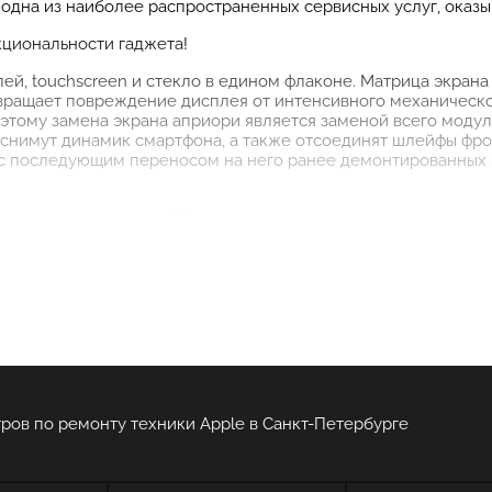
 – одна из наиболее распространенных сервисных услуг, ока
циональности гаджета!
ей, touchscreen и стекло в едином флаконе. Матрица экран
вращает повреждение дисплея от интенсивного механическог
оэтому замена экрана априори является заменой всего модул
 снимут динамик смартфона, а также отсоединят шлейфы фр
 с последующим переносом на него ранее демонтированных 
 с неисправностью айфона
никли какие-либо неполадки, то сотрудники нашего сервисн
 как можно быстрее. На конечном этапе восстановительных
яжение работоспособный гаджет. Для нас крайне важно, что
 ответственных и профессиональных исполнителей.
ров по ремонту техники Apple в Санкт-Петербурге