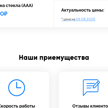
на стекла (ААА)
Актуальность цены:
00₽
*
цена на
06.08.2026
адать вопрос
тавьте свой отзыв
Наши приемущества
платно
олните форму обратной
зи и ждите звонка:
Заполните все необходимые поля
Введите имя
Скорость работы
Отзывы клиенто