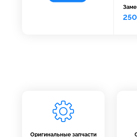
Заме
25
З
Ос
*бес
Зап
свя
Оригинальные запчасти