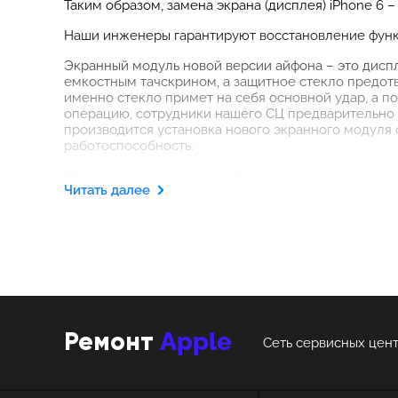
Таким образом, замена экрана (дисплея) iPhone 6
Наши инженеры гарантируют восстановление функ
Экранный модуль новой версии айфона – это диспл
емкостным тачскрином, а защитное стекло предот
именно стекло примет на себя основной удар, а п
операцию, сотрудники нашего СЦ предварительно
производится установка нового экранного модуля
работоспособность.
Мы оперативно решим любые проблемы, связанные
Читать далее
Если при работе вашего мобильного телефона воз
возникшие симптомы неисправности и устранят их
нашей мастерской, клиент получает в свое распор
гарантии, а соответственно рекомендовал нас как
Apple
Ремонт
Сеть сервисных цент