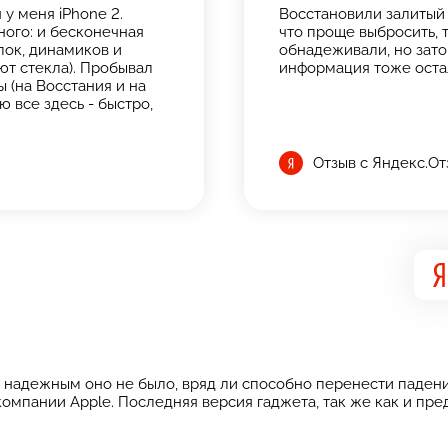
у меня iPhone 2.
Восстановили залитый 
ого: и бесконечная
что проще выбросить, т
опок, динамиков и
обнадеживали, но зато 
ют стекла). Пробывал
информация тоже оста
 (на Восстания и на
ю все здесь - быстро,
Отзыв с Яндекс.О
 надежным оно не было, вряд ли способно перенести падени
компании Apple. Последняя версия гаджета, так же как и п