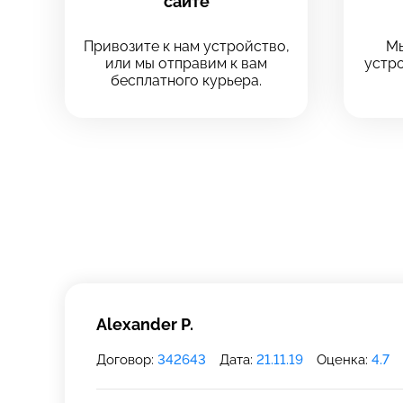
сайте
Привозите к нам устройство,
Мы
или мы отправим к вам
устро
бесплатного курьера.
Выберите
Выберите
Выберите адрес с
Выберите адрес с
8 Красноа
8 Красноа
+7 (812) 409-
Технологический
Технологический
Alexander P.
Договор:
342643
Дата:
21.11.19
Оценка:
4.7