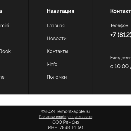
а
Навигация
Контак
mini
Главная
Телефон:
+7 (81
c
Новости
Book
Контакты
Ежедневн
i-info
с 10:00 
ne
Поломки
©2024 remont-apple.ru
Политика конфиденциальности
ООО Рембиз
ИНН: 7838114150