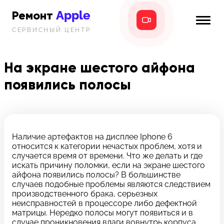
Apple
Ремонт
СЕРВИСНЫЙ ЦЕНТР
iPhone
Главная
iPad
На экране шестого айфона
Новости
появились полосы
MacBook
i-info
iMac
Контакты
Mac mini
Наличие артефактов на дисплее Iphone 6
относится к категории нечастых проблем, хотя и
Телефон:
случается время от времени. Что же делать и где
+7 (812) 409-39-75
искать причину поломки, если на экране шестого
айфона появились полосы? В большинстве
случаев подобные проблемы являются следствием
Адрес:
производственного брака, серьезных
8 Красноармейская, 18
неисправностей в процессоре либо дефектной
матрицы. Нередко полосы могут появиться и в
Режим работы:
случае проникновения влаги вовнутрь корпуса