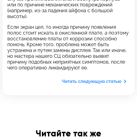
c 10:00 до 21:00
или по причине механических повреждений
(например, из-за падения айфона с большой
высоты).
Связаться с нами
Если экран цел, то иногда причину появления
полос стоит искать в окисленной плате, а поэтому
восстановление платы от коррозии способно
помочь. Кроме того, проблема может быть
Задать вопрос
Оставьте свой
устранена и путем замены дисплея. Так или иначе,
*бесплатно
отзыв
но мастера нашего СЦ обязательно выявят
причину подобных неприятных симптомов, после
чего оперативно ликвидируют ее.
Заполните форму обратной
связи и ждите звонка:
Читать следующую статью
Заполните все необходимые поля
Введите имя
Читайте так же
Отправить