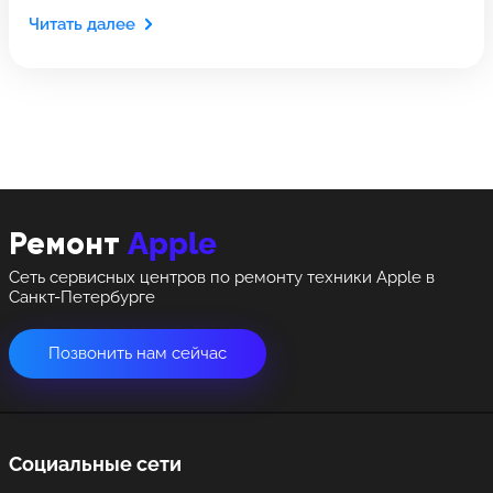
Выберите адрес сервиса, в который хотите
Оставить свой отзыв
Выберите адрес сервиса, в который хотите
позвонить
Читать далее
позвонить
8 Красноармейская, 18
8 Красноармейская, 18
+7 (812) 409-39-75
Apple
Ремонт
Сеть сервисных центров по ремонту техники Apple в
Санкт-Петербурге
Позвонить нам сейчас
Социальные сети