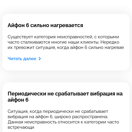
Введите телефон
Айфон 6 сильно нагревается
Введите номер договора
Существует категория неисправностей, с которыми
часто сталкиваются многие наши клиенты. Нередко
их тревожит ситуация, когда айфон 6 сильно нагревае
Читать далее
Напишите свой отзыв
Периодически не срабатывает вибрация на
айфон 6
Ситуация, когда периодически не срабатывает
вибрация на айфон 6, широко распространена.
Выберите сервис
Выберите сервис
Данная неисправность относится к категории часто
встречающи