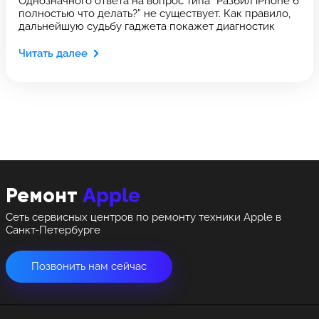
Однозначного ответа на вопрос типа “Разбил iPhone 6
Оставить свой отзыв
полностью что делать?” не существует. Как правило,
Выберите адрес сервиса, в который хотите
Выберите адрес сервиса, в который хотите
дальнейшую судьбу гаджета покажет диагностик
позвонить
позвонить
Читать далее
8 Красноармейская, 18
8 Красноармейская, 18
+7 (812) 409-39-75
Apple
Ремонт
Сеть сервисных центров по ремонту техники Apple в
Санкт-Петербурге
Позвонить нам сейчас