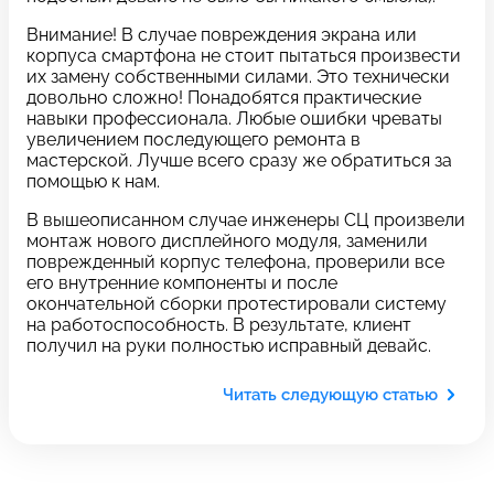
c 10:00 до 21:00
Внимание! В случае повреждения экрана или
корпуса смартфона не стоит пытаться произвести
их замену собственными силами. Это технически
Связаться с нами
довольно сложно! Понадобятся практические
навыки профессионала. Любые ошибки чреваты
увеличением последующего ремонта в
мастерской. Лучше всего сразу же обратиться за
Задать вопрос
Оставьте свой
помощью к нам.
*бесплатно
отзыв
В вышеописанном случае инженеры СЦ произвели
монтаж нового дисплейного модуля, заменили
поврежденный корпус телефона, проверили все
Заполните форму обратной
его внутренние компоненты и после
связи и ждите звонка:
окончательной сборки протестировали систему
на работоспособность. В результате, клиент
Заполните все необходимые поля
получил на руки полностью исправный девайс.
Введите имя
Читать следующую статью
Отправить