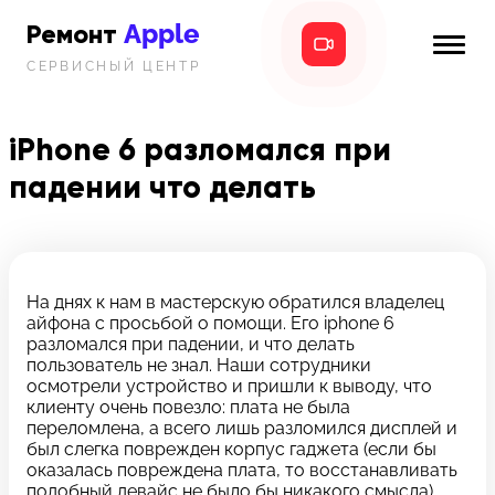
Apple
Ремонт
СЕРВИСНЫЙ ЦЕНТР
iPhone
Главная
iPad
iPhone 6 разломался при
Новости
падении что делать
MacBook
i-info
iMac
Контакты
Mac mini
На днях к нам в мастерскую обратился владелец
айфона с просьбой о помощи. Его iphone 6
Телефон:
разломался при падении, и что делать
+7 (812) 409-39-75
пользователь не знал. Наши сотрудники
осмотрели устройство и пришли к выводу, что
клиенту очень повезло: плата не была
Адрес:
переломлена, а всего лишь разломился дисплей и
8 Красноармейская, 18
был слегка поврежден корпус гаджета (если бы
оказалась повреждена плата, то восстанавливать
Режим работы:
подобный девайс не было бы никакого смысла).