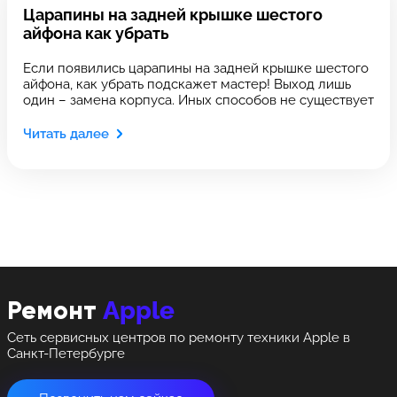
Выберите сервис
Царапины на задней крышке шестого
Выберите сервис
Оставить свой отзыв
айфона как убрать
Выберите адрес сервиса, в который хотите
Выберите адрес сервиса, в который хотите
Если появились царапины на задней крышке шестого
позвонить
позвонить
айфона, как убрать подскажет мастер! Выход лишь
один – замена корпуса. Иных способов не существует
Читать далее
8 Красноармейская, 18
8 Красноармейская, 18
+7 (812) 409-39-75
Apple
Ремонт
Сеть сервисных центров по ремонту техники Apple в
Санкт-Петербурге