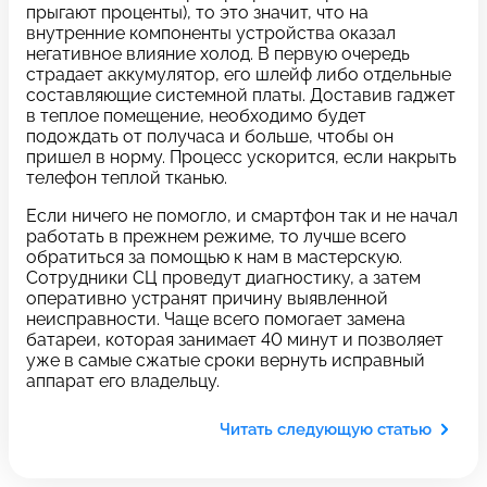
c 10:00 до 21:00
прыгают проценты), то это значит, что на
внутренние компоненты устройства оказал
негативное влияние холод. В первую очередь
страдает аккумулятор, его шлейф либо отдельные
Связаться с нами
составляющие системной платы. Доставив гаджет
в теплое помещение, необходимо будет
подождать от получаса и больше, чтобы он
пришел в норму. Процесс ускорится, если накрыть
телефон теплой тканью.
Задать вопрос
Оставьте свой
Если ничего не помогло, и смартфон так и не начал
*бесплатно
отзыв
работать в прежнем режиме, то лучше всего
обратиться за помощью к нам в мастерскую.
Сотрудники СЦ проведут диагностику, а затем
Заполните форму обратной
оперативно устранят причину выявленной
связи и ждите звонка:
неисправности. Чаще всего помогает замена
батареи, которая занимает 40 минут и позволяет
Заполните все необходимые поля
уже в самые сжатые сроки вернуть исправный
аппарат его владельцу.
Введите имя
Читать следующую статью