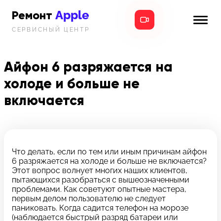
Apple
Ремонт
СЕРВИСНЫЙ ЦЕНТР
iPhone
Главная
iPad
Айфон 6 разряжается на
Новости
холоде и больше не
MacBook
i-info
включается
iMac
Контакты
Mac mini
Что делать, если по тем или иным причинам айфон
Телефон:
6 разряжается на холоде и больше не включается?
+7 (812) 409-39-75
Этот вопрос волнует многих наших клиентов,
пытающихся разобраться с вышеозначенными
Адрес:
проблемами. Как советуют опытные мастера,
8 Красноармейская, 18
первым делом пользователю не следует
паниковать. Когда садится телефон на морозе
Режим работы:
(наблюдается быстрый разряд батареи или