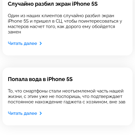
Случайно разбил экран iPhone 5S
Один из наших клиентов случайно разбил экран
iPhone 5S и пришел в СЦ, чтобы поинтересоваться у
мастеров насчет того, как дорого ему обойдется
Введите номер договора
замен
Читать далее
Напишите свой отзыв
Попала вода в iPhone 5S
То, что смартфоны стали неотъемлемой часть нашей
жизни, с этим уже не поспоришь, что подтверждает
постоянное нахождение гаджета с хозяином, вне зав
Выберите сервис
Выберите сервис
Читать далее
Выберите адрес сервиса, в который хотите
Выберите адрес сервиса, в который хотите
позвонить
позвонить
Оставить свой отзыв