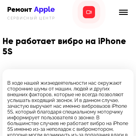
Apple
Ремонт
СЕРВИСНЫЙ ЦЕНТР
iPhone
Главная
iPad
Не работает вибро на iPhone
Новости
5S
MacBook
i-info
iMac
Контакты
Mac mini
В ходе нашей жизнедеятельности нас окружают
сторонние шумы от машин, людей и других
Телефон:
внешних факторов, которые не всегда позволяют
+7 (812) 409-39-75
услышать входящий звонок. И в данном случае,
зачастую выручает нас именно вибровызов iPhone
5S, который благодаря специальному моторчику
Адрес:
информирует пользователя о звонке. В
8 Красноармейская, 18
большинстве случаев не работает вибро на iPhone
5S именно из-за неполадок с вибромотором,
Режим работы:
которые могли возникнуть из-за попадания влаги в