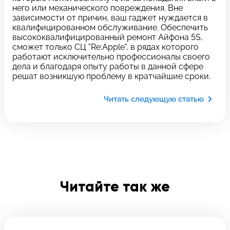
c 10:00 до 21:00
него или механического повреждения. Вне
зависимости от причин, ваш гаджет нуждается в
квалифицированном обслуживание. Обеспечить
высококвалифицированный ремонт Айфона 5S,
Связаться с нами
сможет только СЦ "Re:Apple", в рядах которого
работают исключительно профессионалы своего
дела и благодаря опыту работы в данной сфере
Задать вопрос
Оставьте свой
решат возникшую проблему в кратчайшие сроки.
*бесплатно
отзыв
Читать следующую статью
Заполните форму обратной
связи и ждите звонка:
Заполните все необходимые поля
Введите имя
Читайте так же
Отправить
Введите телефон