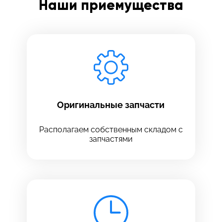
Наши приемущества
Заполните все необходимые поля
Введите имя
Отправить
Введите телефон
Оригинальные запчасти
Располагаем собственным складом с
запчастями
Введите номер договора
Напишите свой отзыв