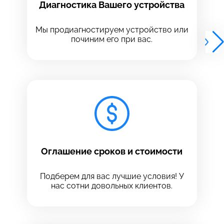
Диагностика Вашего устройства
Выберите адрес сервиса, в который хотите
Выберите адрес сервиса, в который хотите
позвонить
позвонить
Мы продиагностируем устройство или
починим его при вас.
8 Красноармейская, 18
8 Красноармейская, 18
+7 (812) 409-39-75
Оглашение сроков и стоимости
Подберем для вас лучшие условия! У
нас сотни довольных клиентов.