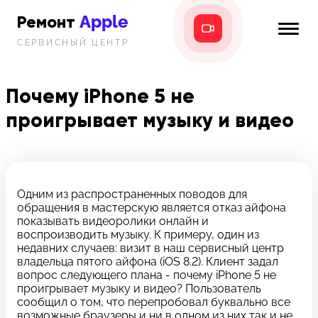
Apple
Ремонт
СЕРВИСНЫЙ ЦЕНТР
iPhone
Главная
iPad
Почему iPhone 5 не
Новости
проигрывает музыку и видео
MacBook
i-info
iMac
Контакты
Mac mini
Одним из распространенных поводов для
обращения в мастерскую является отказ айфона
Телефон:
показывать видеоролики онлайн и
+7 (812) 409-39-75
воспроизводить музыку. К примеру, один из
недавних случаев: визит в наш сервисный центр
владельца пятого айфона (iOS 8.2). Клиент задал
Адрес:
вопрос следующего плана - почему iPhone 5 не
8 Красноармейская, 18
проигрывает музыку и видео? Пользователь
сообщил о том, что перепробовал буквально все
Режим работы:
возможные браузеры и ни в одном из них так и не