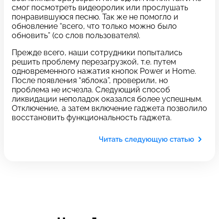
c 10:00 до 21:00
смог посмотреть видеоролик или прослушать
понравившуюся песню. Так же не помогло и
обновление “всего, что только можно было
обновить” (со слов пользователя).
Связаться с нами
Прежде всего, наши сотрудники попытались
решить проблему перезагрузкой, т.е. путем
одновременного нажатия кнопок Power и Home.
Задать вопрос
Оставьте свой
После появления “яблока”, проверили, но
*бесплатно
отзыв
проблема не исчезла. Следующий способ
ликвидации неполадок оказался более успешным.
Отключение, а затем включение гаджета позволило
Заполните форму обратной
восстановить функциональность гаджета.
связи и ждите звонка:
Читать следующую статью
Заполните все необходимые поля
Введите имя
Отправить