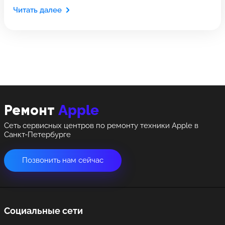
Оставить свой отзыв
Выберите адрес сервиса, в который хотите
позвонить
Читать далее
позвонить
8 Красноармейская, 18
8 Красноармейская, 18
+7 (812) 409-39-75
Apple
Ремонт
Сеть сервисных центров по ремонту техники Apple в
Санкт-Петербурге
Позвонить нам сейчас
Социальные сети