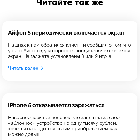
Читайте так же
Введите телефон
Айфон 5 периодически включается экран
Введите номер договора
На днях к нам обратился клиент и сообщил о том, что
у него Айфон 5, у которого периодически включается
экран. На гаджете установлены 8 или 9 игр, а
Напишите свой отзыв
Читать далее
iPhone 5 отказывается заряжаться
Наверное, каждый человек, кто заплатил за свое
«яблочное» устройство не одну тысячу рублей,
Выберите сервис
Выберите сервис
хочется насладиться своим приобретением как
можно дольш
Выберите адрес сервиса, в который хотите