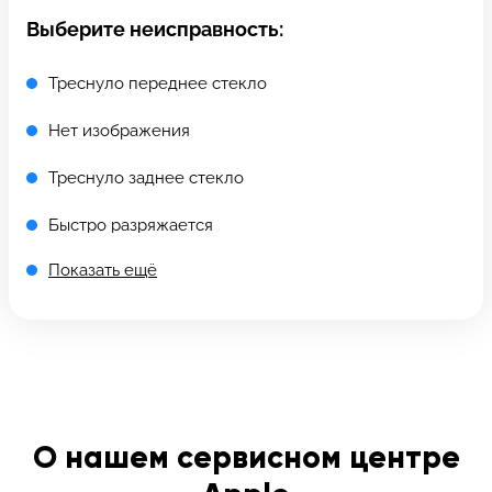
c 10:00 до 21:00
Выберите неисправность:
Треснуло переднее стекло
Связаться с нами
Нет изображения
Треснуло заднее стекло
Быстро разряжается
Показать ещё
Не заряжается
Треснуло стекло камеры
Вас плохо слышат
Поврежден корпус
О нашем сервисном центре
Попала влага