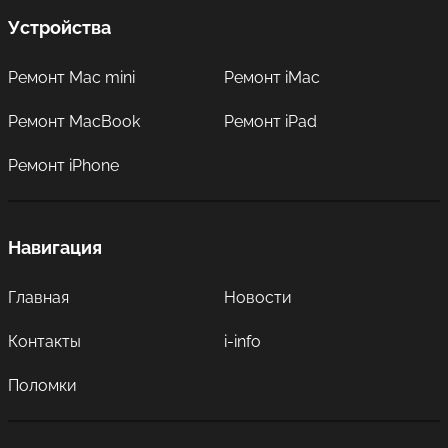
относительно недорогой починки айфона. При
необходимости, мы быстро снимем поврежденный
Устройства
дисплей, аккуратно поставим новый корпус, заменим
батарею или микрофон, а также решим ряд других
вопросов, направленных на скорейшее восстановление
Ремонт Mac mini
Ремонт iMac
техники. Весь массив информации, принадлежащей
клиенту, будет бережно сохранен.
Ремонт MacBook
Ремонт iPad
Ремонт iPhone
Навигация
Главная
Новости
Контакты
i-info
Поломки