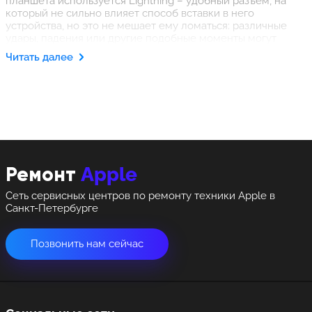
планшета используется Lightning – удобный разъем, на
который не сильно влияет способ вставки в него
устройства, но это не мешает ему ломаться: различные
удары, падения или другие подобные моменты могут
привести к возникновению потребности в ремонте.
Читать далее
Случается и такое, что планшет заряжается в машине, и
при резком запуске или остановке двигателя происходит
скачок напряжения, из-за которого с высокой
вероятностью может произойти повреждение шлейфа.
Еще одной причиной поломки может быть использование
некачественных и не оригинальных зарядок, которые
пагубно влияют не только на этот элемент, но и на весь
девайс в целом.
Apple
Ремонт
Сеть сервисных центров по ремонту техники Apple в
Санкт-Петербурге
Позвонить нам сейчас