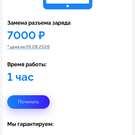
c 10:00 до 21:00
Замена разъема заряда
Связаться с нами
7000 ₽
*
цена на
09.08.2026
Время работы:
1 час
Починить
Мы гарантируем: