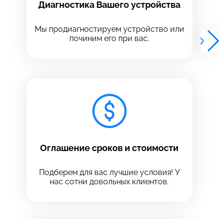
Диагностика Вашего устройства
Выберите адрес сервиса, в который хотите
Выберите адрес сервиса, в который хотите
позвонить
позвонить
Мы продиагностируем устройство или
починим его при вас.
8 Красноармейская, 18
8 Красноармейская, 18
+7 (812) 409-39-75
Оглашение сроков и стоимости
Подберем для вас лучшие условия! У
нас сотни довольных клиентов.