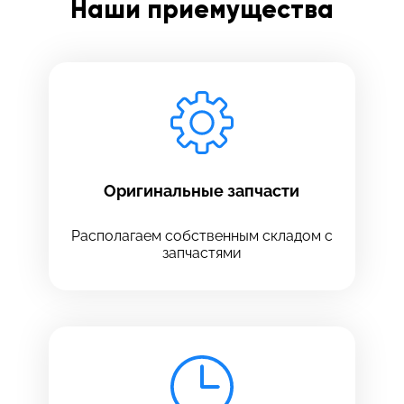
Наши приемущества
Заполните все необходимые поля
Введите имя
Отправить
Введите телефон
Оригинальные запчасти
Располагаем собственным складом с
запчастями
Введите номер договора
Напишите свой отзыв